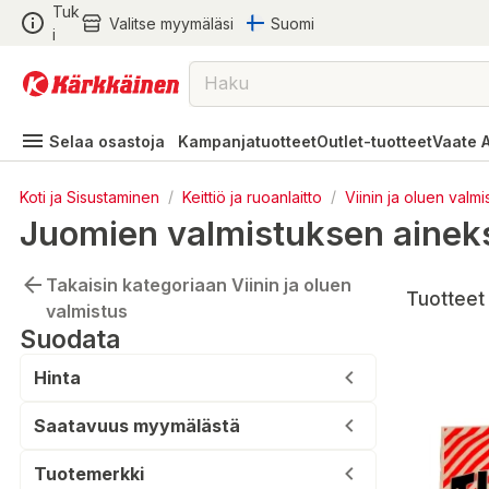
Tuk
Valitse myymäläsi
Suomi
i
Selaa osastoja
Kampanjatuotteet
Outlet-tuotteet
Vaate 
Koti ja Sisustaminen
/
Keittiö ja ruoanlaitto
/
Viinin ja oluen valmi
Juomien valmistuksen ainek
Takaisin kategoriaan Viinin ja oluen
Tuotteet 
valmistus
Suodata
Hinta
Saatavuus myymälästä
Tuotemerkki