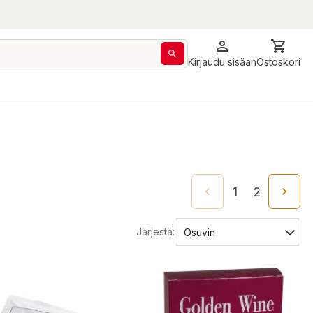
Kirjaudu sisään
Ostoskori
1
2
Järjestä: