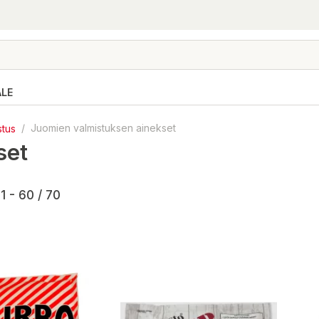
ALE
stus
/
Juomien valmistuksen ainekset
set
1 - 60 / 70