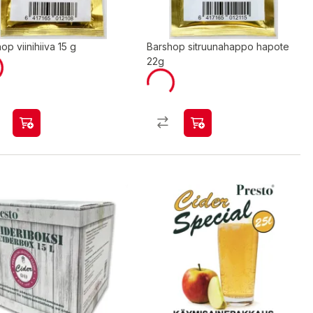
op viinihiiva 15 g
Barshop sitruunahappo hapote
22g