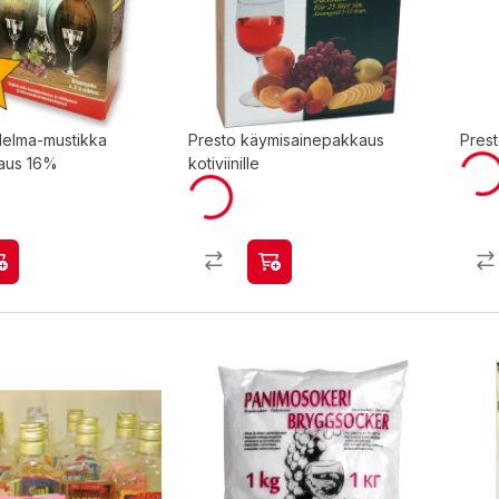
delma-mustikka
Presto käymisainepakkaus
Pres
aus 16%
kotiviinille