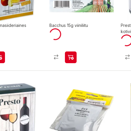
nasiideriaines
Bacchus 15g viiniliitu
Prest
kotiv