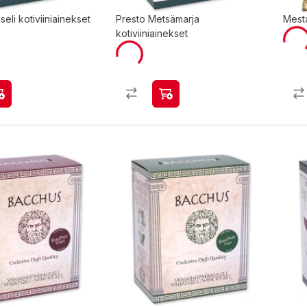
eli kotiviiniainekset
Presto Metsämarja
Mesta
kotiviiniainekset