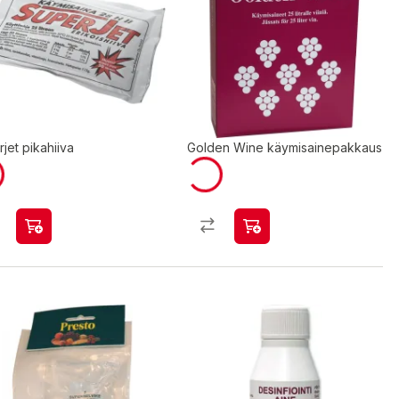
jet pikahiiva
Golden Wine käymisainepakkaus