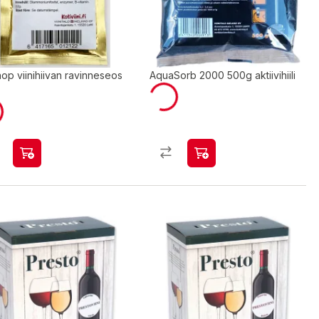
op viinihiivan ravinneseos
AquaSorb 2000 500g aktiivihiili