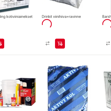
ing kotiviiniainekset
Drinkit viinihiiva+ravinne
Barsh