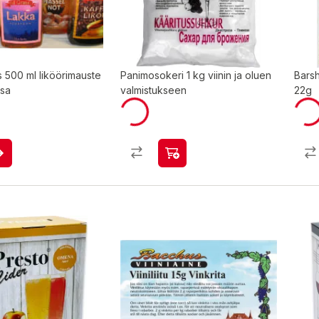
 500 ml liköörimauste
Panimosokeri 1 kg viinin ja oluen
Barsh
ssa
valmistukseen
22g