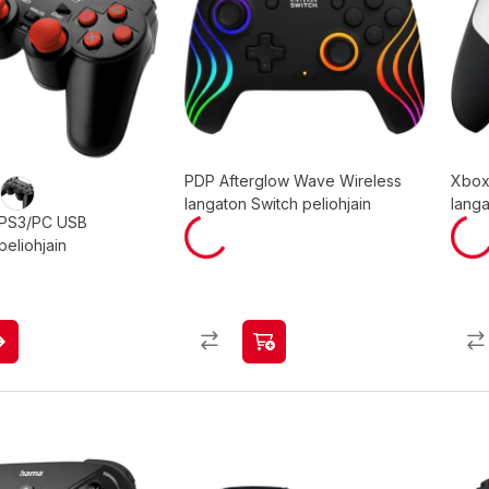
PDP Afterglow Wave Wireless
Xbox 
langaton Switch peliohjain
langa
 PS3/PC USB
peliohjain