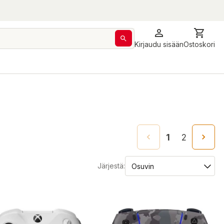
Kirjaudu sisään
Ostoskori
1
2
Järjestä: