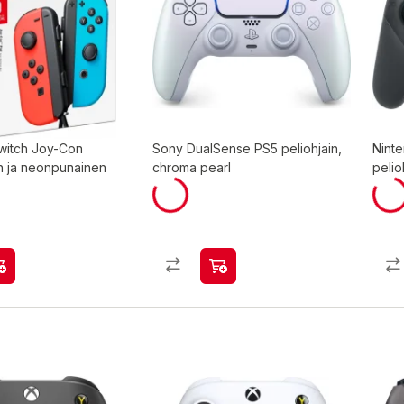
witch Joy-Con
Sony DualSense PS5 peliohjain,
Ninte
n ja neonpunainen
chroma pearl
pelio