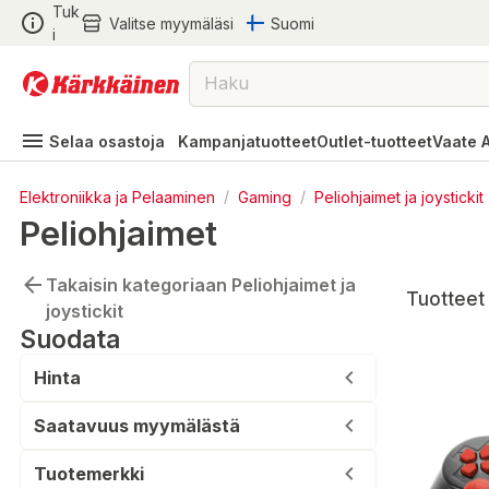
Tuk
Valitse myymäläsi
Suomi
i
Selaa osastoja
Kampanjatuotteet
Outlet-tuotteet
Vaate 
Elektroniikka ja Pelaaminen
/
Gaming
/
Peliohjaimet ja joystickit
Peliohjaimet
Takaisin kategoriaan Peliohjaimet ja
Tuotteet 
joystickit
Suodata
Hinta
Saatavuus myymälästä
Tuotemerkki