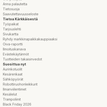
Anna palautetta
Tietosuoja
Saavutettavuusseloste
Tietoa Kärkkäisestä
Työpaikat
Tarjouslehti
Sivukartta
Ryhdy markkinapaikkakauppiaaksi
Oiva-raportti
Ilmoituskanava
Evästekäytännöt
Tuotteiden takaisinvedot
Suosittua nyt
Aurinkotuolit
Kesärenkaat
Sähköpyörät
Robottiruohonleikkurit
Ilmanviilentimet
Kesälelut
Trampoliinit
Black Friday 2026