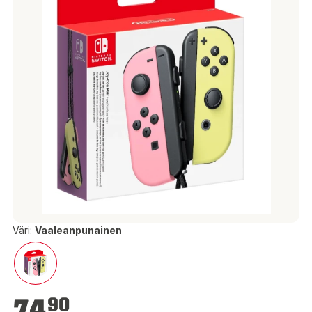
Väri:
Vaaleanpunainen
74,90 €
74
90