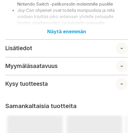
Nintendo Switch -pelikonsolin molemmille puolille
Joy-Con ohjaimet ovat todella monipuolisia ja niitä
voidaan käyttää joko antamaan yhdelle pelaajalle
täyden ohjattavuuden, tai kahdelle pelaajalle
mahdollisuuden pelata yhdessä tai toisiaan vastaan
Näytä enemmän
Toimii langattomasti tai osana Switch konsolia, jolloin
ohjaimia voidaan ladata
Lisätiedot
Pakkaus sisältää vasemman ja oikean Joy-Con -
ohjaimen
Myymäläsaatavuus
Kysy tuotteesta
Samankaltaisia tuotteita