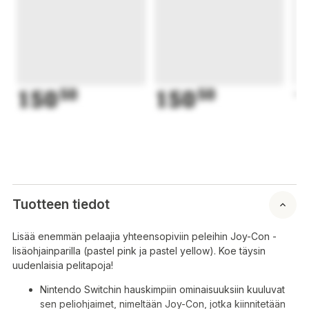
150
50
150
50
1
Tuotteen tiedot
Lisää enemmän pelaajia yhteensopiviin peleihin Joy-Con -
lisäohjainparilla (pastel pink ja pastel yellow). Koe täysin
uudenlaisia pelitapoja!
Nintendo Switchin hauskimpiin ominaisuuksiin kuuluvat
sen peliohjaimet, nimeltään Joy-Con, jotka kiinnitetään