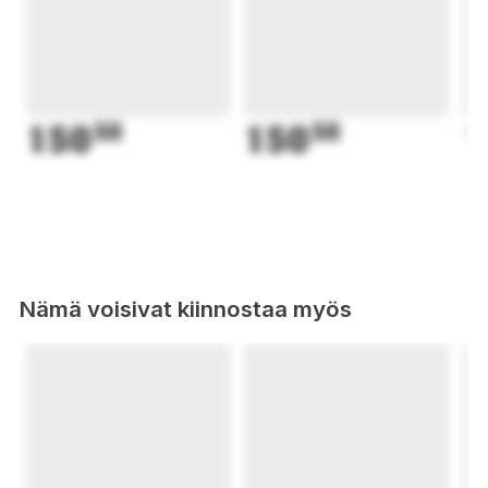
150
50
150
50
1
Nämä voisivat kiinnostaa myös