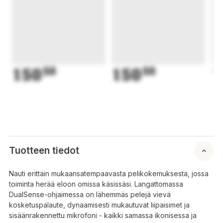
150
50
150
50
1
Tuotteen tiedot
Nauti erittäin mukaansatempaavasta pelikokemuksesta, jossa
toiminta herää eloon omissa käsissäsi. Langattomassa
DualSense-ohjaimessa on lähemmäs pelejä vievä
kosketuspalaute, dynaamisesti mukautuvat liipaisimet ja
sisäänrakennettu mikrofoni - kaikki samassa ikonisessa ja