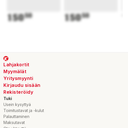
150
50
150
50
1
Lahjakortit
Myymälät
Yritysmyynti
Kirjaudu sisään
Rekisteröidy
Tuki
Usein kysyttyä
Toimitustavat ja -kulut
Palauttaminen
Maksutavat