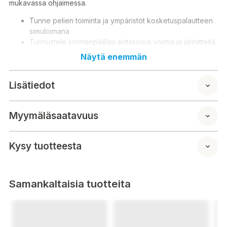
mukavassa ohjaimessa.
Tunne pelien toiminta ja ympäristöt kosketuspalautteen
simuloimana
Tunnustele sormenpäilläsi eritasoisia voimia ja jännitteitä
mukautuvien liipaisimien ansiosta
Näytä enemmän
Keskustele sisäänrakennetun mikrofonin kautta
Liitä kuulokkeet suoraan 3,5 mm liitännällä
Lisätiedot
Mykistä äänesi yhdellä painikkeella
Tallenna ja jaa pelisaavutuksesi luontinäppäimellä
Yhdistä USB-C kaapelilla tai Bluetooth-teknologialla, ja
Myymäläsaatavuus
voit pelata helposti useammalla laitteella, mukaan lukien
Windows- ja Mac-tietokoneet sekä Android ja iOS-
puhelimet
Kysy tuotteesta
Samankaltaisia tuotteita