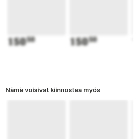
150
50
150
50
1
Nämä voisivat kiinnostaa myös