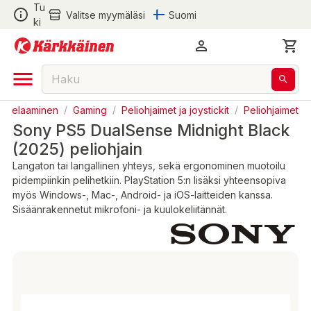
Tu
Valitse myymäläsi
Suomi
ki
ja Pelaaminen
/
Gaming
/
Peliohjaimet ja joystickit
/
Peliohjaimet
Sony PS5 DualSense Midnight Black
(2025) peliohjain
Langaton tai langallinen yhteys, sekä ergonominen muotoilu
pidempiinkin pelihetkiin. PlayStation 5:n lisäksi yhteensopiva
myös Windows-, Mac-, Android- ja iOS-laitteiden kanssa.
Sisäänrakennetut mikrofoni- ja kuulokeliitännät.