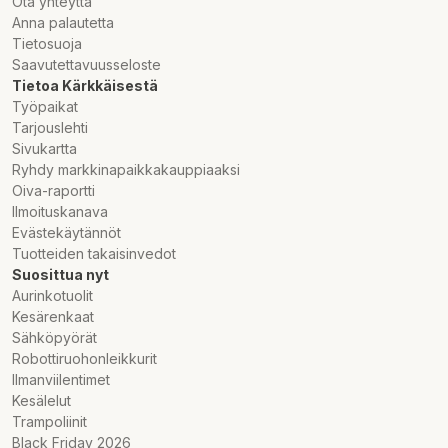
Ota yhteyttä
Anna palautetta
Tietosuoja
Saavutettavuusseloste
Tietoa Kärkkäisestä
Työpaikat
Tarjouslehti
Sivukartta
Ryhdy markkinapaikkakauppiaaksi
Oiva-raportti
Ilmoituskanava
Evästekäytännöt
Tuotteiden takaisinvedot
Suosittua nyt
Aurinkotuolit
Kesärenkaat
Sähköpyörät
Robottiruohonleikkurit
Ilmanviilentimet
Kesälelut
Trampoliinit
Black Friday 2026