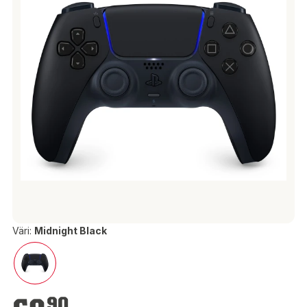
Väri:
Midnight Black
69,90 €
90