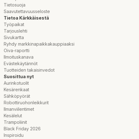
Tietosuoja
Saavutettavuusseloste
Tietoa Kärkkäisestä
Työpaikat
Tarjouslehti
Sivukartta
Ryhdy markkinapaikkakauppiaaksi
Oiva-raportti
Ilmoituskanava
Evästekäytännöt
Tuotteiden takaisinvedot
Suosittua nyt
Aurinkotuolit
Kesärenkaat
Sähköpyörät
Robottiruohonleikkurit
Ilmanviilentimet
Kesälelut
Trampoliinit
Black Friday 2026
Inspiroidu