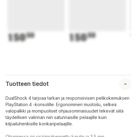
150
50
150
50
1
Tuotteen tiedot
DualShock 4 tarjoaa tarkan ja responsiivisen pelikokemuksen
PlayStation 4 -konsolille. Ergonominen muotoilu, selkeä
valopalkki ja monipuoliset ohjausominaisuudet tekevät siitä
täydellisen valinnan niin satunnaisille pelaajille kuin
kilpailuhenkisille konkaripelaajille.
Ohjaimessa on sisäänrakennettu kaiutin ja 3,5 mm