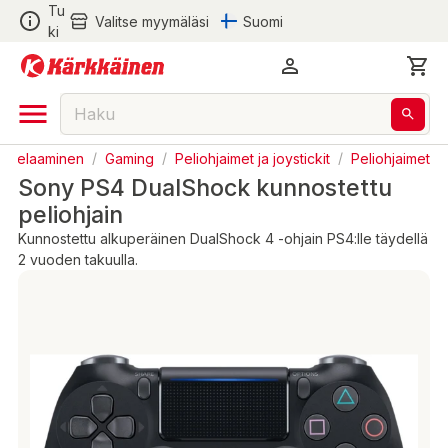
Tu
Valitse myymäläsi
Suomi
ki
ja Pelaaminen
/
Gaming
/
Peliohjaimet ja joystickit
/
Peliohjaimet
Sony PS4 DualShock kunnostettu
peliohjain
Kunnostettu alkuperäinen DualShock 4 -ohjain PS4:lle täydellä
2 vuoden takuulla.