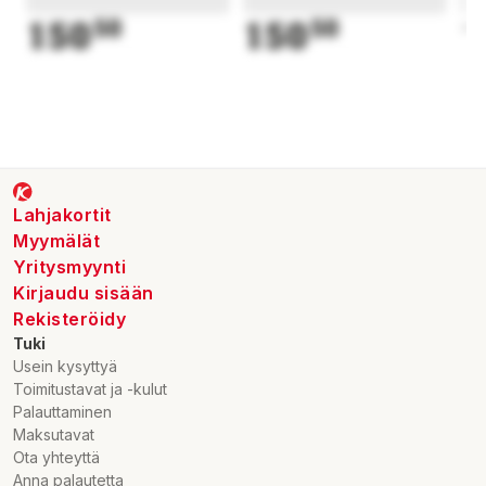
150
50
150
50
1
Lahjakortit
Myymälät
Yritysmyynti
Kirjaudu sisään
Rekisteröidy
Tuki
Usein kysyttyä
Toimitustavat ja -kulut
Palauttaminen
Maksutavat
Ota yhteyttä
Anna palautetta