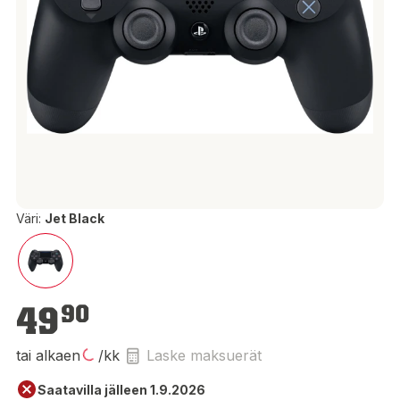
Väri:
Jet Black
49,90 €
49
90
tai alkaen
/kk
Laske maksuerät
Saatavilla jälleen 1.9.2026