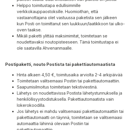
Helppo toimitustapa edullisimmille
verkkokauppaostoksille. Huomioithan, että
vastaanottajana olet vastuussa paketista sen jälkeen
kun Posti on toimittanut sen luukkuun/laatikkoon tai ulko-
oven taakse.
Mikäli paketti ylittää maksimimitat, toimitetaan se
noudettavaksi noutopisteeseen. Tämä toimitustapa ei
ole saatavilla Ahvenanmaalle.
Postipaketti, nouto Postista tai pakettiautomaatista
Hinta alkaen 4,50 €, toimitusaika arviolta 2-4 arkipäivää
Toimitetaan valitsemaasi Postiin tai pakettiautomaattiin.
Saapumisilmoitus toimitetaan tekstiviestinä.
Lähetys on noudettavissa Postista lähetystunnuksella ja
henkilöllisyystodistuksella. Pakettiautomaatista vain
lokerokoodilla.
Jos lähetys ei mahdu valitsemaasi pakettiautomaattiin tai
pakettiautomaatti on täynnä, toimitetaan se valitsemaasi
automaattia lähinnä olevaan Postiin tai
pakettiautomaattiin.