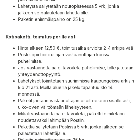
Lähetystä säilytetään noutopisteessä 5 vrk, jonka
jälkeen se palautetaan lähettäjälle.
Paketin enimmäispaino on 25 kg.
Kotipaketti, toimitus perille asti
Hinta alkaen 12,50 €, toimitusaika arviolta 2-4 arkipäivää
Posti sopii toimitusajan vastaanottajan kanssa
puhelimitse.
Jos vastaanottajaa ei tavoiteta puhelimitse, tälle jätetään
yhteydenottopyyntö.
Lähetykset toimitetaan suurimmissa kaupungeissa arkisin
klo 21 asti. Muilla alueilla jakelu tapahtuu klo 14
mennessä.
Paketit jaetaan vastaanottajan osoitteeseen sisälle asti,
ulko-oven välittömään läheisyyteen.
Mikäli vastaanottajaa ei tavoiteta, paketti toimitetaan
noudettavaksi lähimpään Postiin.
Pakettia säilytetään Postissa 5 vrk, jonka jälkeen se
palautetaan lähettäjälle.
Paketin enimmäispaino on 35 kg.