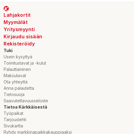
Lahjakortit
Myymälät
Yritysmyynti
Kirjaudu sisään
Rekisteröidy
Tuki
Usein kysyttyä
Toimitustavat ja -kulut
Palauttaminen
Maksutavat
Ota yhteyttä
Anna palautetta
Tietosuoja
Saavutettavuusseloste
Tietoa Kärkkäisestä
Työpaikat
Tarjouslehti
Sivukartta
Ryhdy markkinapaikkakauppiaaksi