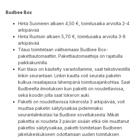
Budbee Box
Hinta Suomeen alkaen 4,50 €, toimitusaika arviolta 2-4
arkipäivää
Hinta Ruotsiin alkaen 5,70 €, toimitusaika arviolta 3-8
arkipäivää
Tilaus toimitetaan valitsemaasi Budbee Box-
pakettiautomaattiin. Pakettiautomaatteja on rajatuilla
paikkakunnilla.
Kun tilaus on käsitelty varastollamme, saat tekstiviestillä
linkin seurantaan. Linkin kautta voit seurata paketin
kulkua reaaliajassa lähempänä toimitusajankohtaa. Saat
Budbeelta ilmoituksen kun paketti on noudettavissa,
sekä koodin jolla saat lokeron auki.
Paketti on noudettavissa lokerosta 3 arkipäivää, voit
muuttaa paketin säilytysaikaa pidemmäksi
seurantalinkistäsi tai Budbee sovelluksesta. Mikäli
pakettia ei noudeta 3 päivän sisään etkä ole muuttanut
pakettisi säilytysaikaa, paketti toimitetaan Budbeen
jakelukeskukseen odottamaan uuden toimituksen