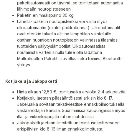
pakettiautomaatti on täynnä, se toimitetaan automaattia
lähimpään noutopisteeseen.
Paketin enimmäispaino 30 kg.
Lähellä- paketin noutopisteeksi voi valita myös
ulkoautomaatin (rajatut paikkakunnat). Ulkoautomaatit
ovat etenkin talvella alttiina lämpötilan vaihteluille,
otathan huomioon noutopisteen valinnassa tilaamiesi
tuotteiden säilytyslämpötilat. Ulkoautomaatista
noutamista varten sinulla tulee olla ladattuna
Matkahuollon Paketit- sovellus sekä toimiva Bluetooth-
yhteys.
Kotijakelu ja Jakopaketti
Hinta alkaen 12,50 €, toimitusaika arviolta 2-4 arkipäivää
Kotijakelu jaetaan pääsääntöisesti arkisin klo 8-17.
Jakeluaika sovitaan tekstiviestitse ennakkoilmoituksella
vastaanottajan kanssa. Suurimmissa kaupungeissa myös
ilta- ja viikonloppujakelut on mahdollisia.
Jakopaketti jaetaan ilmoitettuun toimitusosoitteeseen
arkipäivisin klo 8-16 ilman ennakkoilmoitusta.