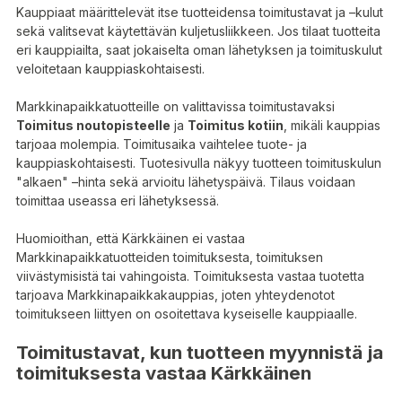
Kauppiaat määrittelevät itse tuotteidensa toimitustavat ja –kulut
sekä valitsevat käytettävän kuljetusliikkeen. Jos tilaat tuotteita
eri kauppiailta, saat jokaiselta oman lähetyksen ja toimituskulut
veloitetaan kauppiaskohtaisesti.
Markkinapaikkatuotteille on valittavissa toimitustavaksi
Toimitus noutopisteelle
ja
Toimitus kotiin
, mikäli kauppias
tarjoaa molempia. Toimitusaika vaihtelee tuote- ja
kauppiaskohtaisesti. Tuotesivulla näkyy tuotteen toimituskulun
"alkaen" –hinta sekä arvioitu lähetyspäivä. Tilaus voidaan
toimittaa useassa eri lähetyksessä.
Huomioithan, että Kärkkäinen ei vastaa
Markkinapaikkatuotteiden toimituksesta, toimituksen
viivästymisistä tai vahingoista. Toimituksesta vastaa tuotetta
tarjoava Markkinapaikkakauppias, joten yhteydenotot
toimitukseen liittyen on osoitettava kyseiselle kauppiaalle.
Toimitustavat, kun tuotteen myynnistä ja
toimituksesta vastaa Kärkkäinen