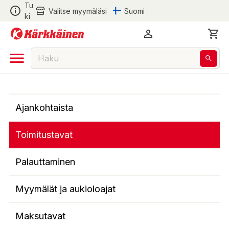
Tu
Valitse myymäläsi
Suomi
ki
Ajankohtaista
Toimitustavat
Palauttaminen
Myymälät ja aukioloajat
Maksutavat