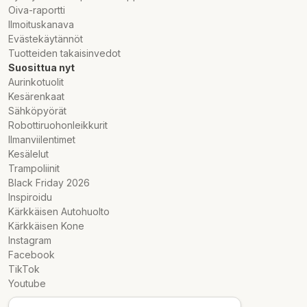
Oiva-raportti
Ilmoituskanava
Evästekäytännöt
Tuotteiden takaisinvedot
Suosittua nyt
Aurinkotuolit
Kesärenkaat
Sähköpyörät
Robottiruohonleikkurit
Ilmanviilentimet
Kesälelut
Trampoliinit
Black Friday 2026
Inspiroidu
Kärkkäisen Autohuolto
Kärkkäisen Kone
Instagram
Facebook
TikTok
Youtube