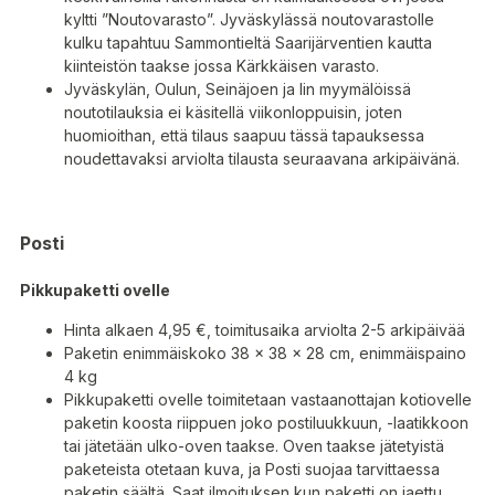
kyltti ”Noutovarasto”. Jyväskylässä noutovarastolle
kulku tapahtuu Sammontieltä Saarijärventien kautta
kiinteistön taakse jossa Kärkkäisen varasto.
Jyväskylän, Oulun, Seinäjoen ja Iin myymälöissä
noutotilauksia ei käsitellä viikonloppuisin, joten
huomioithan, että tilaus saapuu tässä tapauksessa
noudettavaksi arviolta tilausta seuraavana arkipäivänä.
Posti
Pikkupaketti ovelle
Hinta alkaen 4,95 €, toimitusaika arviolta 2-5 arkipäivää
Paketin enimmäiskoko 38 x 38 x 28 cm, enimmäispaino
4 kg
Pikkupaketti ovelle toimitetaan vastaanottajan kotiovelle
paketin koosta riippuen joko postiluukkuun, -laatikkoon
tai jätetään ulko-oven taakse. Oven taakse jätetyistä
paketeista otetaan kuva, ja Posti suojaa tarvittaessa
paketin säältä. Saat ilmoituksen kun paketti on jaettu.