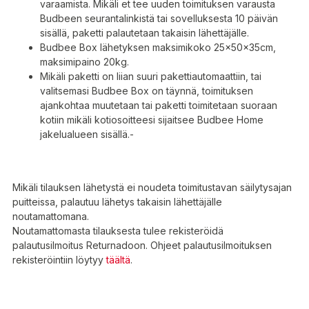
varaamista. Mikäli et tee uuden toimituksen varausta
Budbeen seurantalinkistä tai sovelluksesta 10 päivän
sisällä, paketti palautetaan takaisin lähettäjälle.
Budbee Box lähetyksen maksimikoko 25x50x35cm,
maksimipaino 20kg.
Mikäli paketti on liian suuri pakettiautomaattiin, tai
valitsemasi Budbee Box on täynnä, toimituksen
ajankohtaa muutetaan tai paketti toimitetaan suoraan
kotiin mikäli kotiosoitteesi sijaitsee Budbee Home
jakelualueen sisällä.-
Mikäli tilauksen lähetystä ei noudeta toimitustavan säilytysajan
puitteissa, palautuu lähetys takaisin lähettäjälle
noutamattomana.
Noutamattomasta tilauksesta tulee rekisteröidä
palautusilmoitus Returnadoon. Ohjeet palautusilmoituksen
rekisteröintiin löytyy
täältä
.