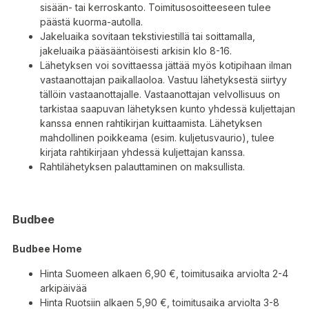
sisään- tai kerroskanto. Toimitusosoitteeseen tulee
päästä kuorma-autolla.
Jakeluaika sovitaan tekstiviestillä tai soittamalla,
jakeluaika pääsääntöisesti arkisin klo 8-16.
Lähetyksen voi sovittaessa jättää myös kotipihaan ilman
vastaanottajan paikallaoloa. Vastuu lähetyksestä siirtyy
tällöin vastaanottajalle. Vastaanottajan velvollisuus on
tarkistaa saapuvan lähetyksen kunto yhdessä kuljettajan
kanssa ennen rahtikirjan kuittaamista. Lähetyksen
mahdollinen poikkeama (esim. kuljetusvaurio), tulee
kirjata rahtikirjaan yhdessä kuljettajan kanssa.
Rahtilähetyksen palauttaminen on maksullista.
Budbee
Budbee Home
Hinta Suomeen alkaen 6,90 €, toimitusaika arviolta 2-4
arkipäivää
Hinta Ruotsiin alkaen 5,90 €, toimitusaika arviolta 3-8