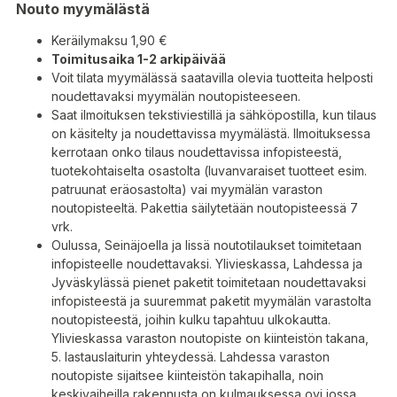
Nouto myymälästä
Keräilymaksu 1,90 €
Toimitusaika 1-2 arkipäivää
Voit tilata myymälässä saatavilla olevia tuotteita helposti
noudettavaksi myymälän noutopisteeseen.
Saat ilmoituksen tekstiviestillä ja sähköpostilla, kun tilaus
on käsitelty ja noudettavissa myymälästä. Ilmoituksessa
kerrotaan onko tilaus noudettavissa infopisteestä,
tuotekohtaiselta osastolta (luvanvaraiset tuotteet esim.
patruunat eräosastolta) vai myymälän varaston
noutopisteeltä. Pakettia säilytetään noutopisteessä 7
vrk.
Oulussa, Seinäjoella ja Iissä noutotilaukset toimitetaan
infopisteelle noudettavaksi. Ylivieskassa, Lahdessa ja
Jyväskylässä pienet paketit toimitetaan noudettavaksi
infopisteestä ja suuremmat paketit myymälän varastolta
noutopisteestä, joihin kulku tapahtuu ulkokautta.
Ylivieskassa varaston noutopiste on kiinteistön takana,
5. lastauslaiturin yhteydessä. Lahdessa varaston
noutopiste sijaitsee kiinteistön takapihalla, noin
keskivaiheilla rakennusta on kulmauksessa ovi jossa