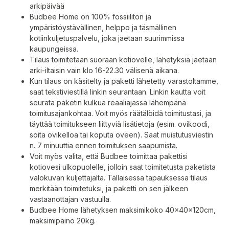
arkipäivää
Budbee Home on 100% fossiiliton ja
ympäristöystävällinen, helppo ja täsmällinen
kotiinkuljetuspalvelu, joka jaetaan suurimmissa
kaupungeissa.
Tilaus toimitetaan suoraan kotiovelle, lähetyksiä jaetaan
arki-iltaisin vain klo 16-22.30 välisenä aikana.
Kun tilaus on käsitelty ja paketti lähetetty varastoltamme,
saat tekstiviestillä linkin seurantaan. Linkin kautta voit
seurata paketin kulkua reaaliajassa lähempänä
toimitusajankohtaa. Voit myös räätälöidä toimitustasi, ja
täyttää toimitukseen liittyviä lisätietoja (esim. ovikoodi,
soita ovikelloa tai koputa oveen). Saat muistutusviestin
n. 7 minuuttia ennen toimituksen saapumista.
Voit myös valita, että Budbee toimittaa pakettisi
kotiovesi ulkopuolelle, jolloin saat toimitetusta paketista
valokuvan kuljettajalta. Tällaisessa tapauksessa tilaus
merkitään toimitetuksi, ja paketti on sen jälkeen
vastaanottajan vastuulla.
Budbee Home lähetyksen maksimikoko 40x40x120cm,
maksimipaino 20kg.