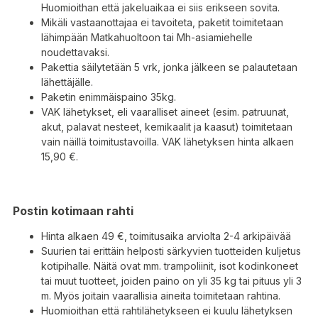
Huomioithan että jakeluaikaa ei siis erikseen sovita.
Mikäli vastaanottajaa ei tavoiteta, paketit toimitetaan
lähimpään Matkahuoltoon tai Mh-asiamiehelle
noudettavaksi.
Pakettia säilytetään 5 vrk, jonka jälkeen se palautetaan
lähettäjälle.
Paketin enimmäispaino 35kg.
VAK lähetykset, eli vaaralliset aineet (esim. patruunat,
akut, palavat nesteet, kemikaalit ja kaasut) toimitetaan
vain näillä toimitustavoilla. VAK lähetyksen hinta alkaen
15,90 €.
Postin kotimaan rahti
Hinta alkaen 49 €, toimitusaika arviolta 2-4 arkipäivää
Suurien tai erittäin helposti särkyvien tuotteiden kuljetus
kotipihalle. Näitä ovat mm. trampoliinit, isot kodinkoneet
tai muut tuotteet, joiden paino on yli 35 kg tai pituus yli 3
m. Myös joitain vaarallisia aineita toimitetaan rahtina.
Huomioithan että rahtilähetykseen ei kuulu lähetyksen