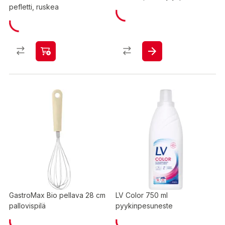
pefletti, ruskea
GastroMax Bio pellava 28 cm
LV Color 750 ml
pallovispilä
pyykinpesuneste