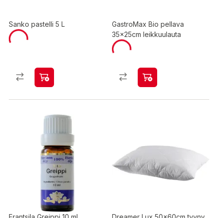
Sanko pastelli 5 L
GastroMax Bio pellava
35x25cm leikkuulauta
Frantsila Greippi 10 ml
Dreamer Lux 50x60cm tyyny