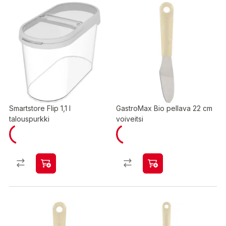
Smartstore Flip 1,1 l
GastroMax Bio pellava 22 cm
talouspurkki
voiveitsi