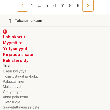
1
5
6
7
8
9
…
Takaisin alkuun
Lahjakortit
Myymälät
Yritysmyynti
Kirjaudu sisään
Rekisteröidy
Tuki
Usein kysyttyä
Toimitustavat ja -kulut
Palauttaminen
Maksutavat
Ota yhteyttä
Anna palautetta
Tietosuoja
Saavutettavuusseloste