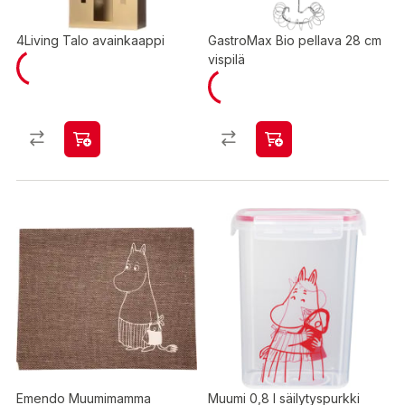
4Living Talo avainkaappi
GastroMax Bio pellava 28 cm
vispilä
Emendo Muumimamma
Muumi 0,8 l säilytyspurkki