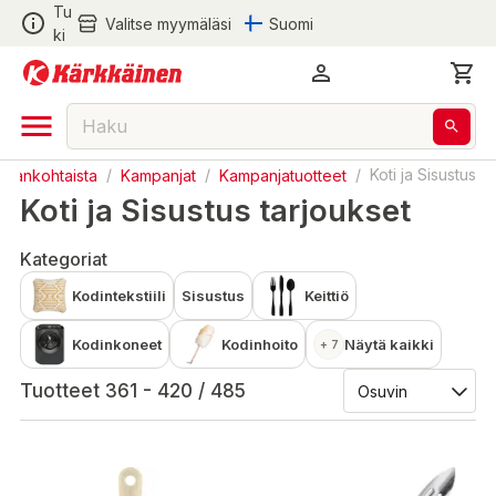
Tu
Valitse myymäläsi
Suomi
ki
Ajankohtaista
/
Kampanjat
/
Kampanjatuotteet
/
Koti ja Sisustus
Koti ja Sisustus tarjoukset
Kategoriat
Kodintekstiili
Sisustus
Keittiö
Kodinkoneet
Kodinhoito
Näytä kaikki
+ 7
Tuotteet 361 - 420 / 485