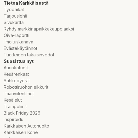
Tietoa Kärkkäisestä
Työpaikat
Tarjouslehti
Sivukartta
Ryhdy markkinapaikkakauppiaaksi
Oiva-raportti
Ilmoituskanava
Evästekäytännöt
Tuotteiden takaisinvedot
Suosittua nyt
Aurinkotuolit
Kesärenkaat
Sähköpyörät
Robottiruohonleikkurit
Ilmanviilentimet
Kesälelut
Trampoliinit
Black Friday 2026
Inspiroidu
Kärkkäisen Autohuolto
Kärkkäisen Kone