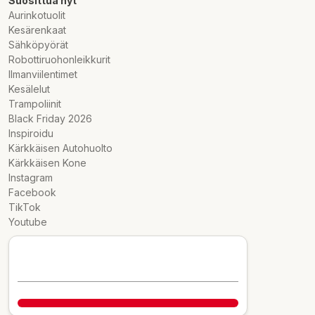
Suosittua nyt
Aurinkotuolit
Kesärenkaat
Sähköpyörät
Robottiruohonleikkurit
Ilmanviilentimet
Kesälelut
Trampoliinit
Black Friday 2026
Inspiroidu
Kärkkäisen Autohuolto
Kärkkäisen Kone
Instagram
Facebook
TikTok
Youtube