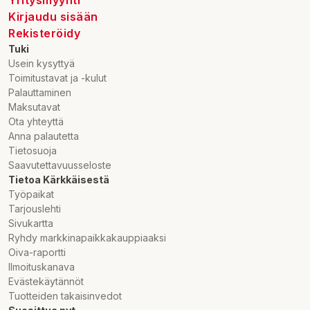
Yritysmyynti
Kirjaudu sisään
Rekisteröidy
Tuki
Usein kysyttyä
Toimitustavat ja -kulut
Palauttaminen
Maksutavat
Ota yhteyttä
Anna palautetta
Tietosuoja
Saavutettavuusseloste
Tietoa Kärkkäisestä
Työpaikat
Tarjouslehti
Sivukartta
Ryhdy markkinapaikkakauppiaaksi
Oiva-raportti
Ilmoituskanava
Evästekäytännöt
Tuotteiden takaisinvedot