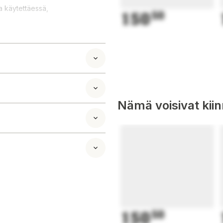
 käytettäessä,
150
50
Nämä voisivat kii
150
50
r ett brett