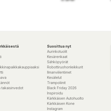
onen är
D-listen är
ngera även om en
atser,
terrasser.
ör att undvika
rkkäisestä
Suosittua nyt
Aurinkotuolit
i
Kesärenkaat
Sähköpyörät
kkinapaikkakauppiaaksi
Robottiruohonleikkurit
tti
Ilmanviilentimet
nava
Kesälelut
tännöt
Trampoliinit
 takaisinvedot
Black Friday 2026
Inspiroidu
Kärkkäisen Autohuolto
Kärkkäisen Kone
Instagram