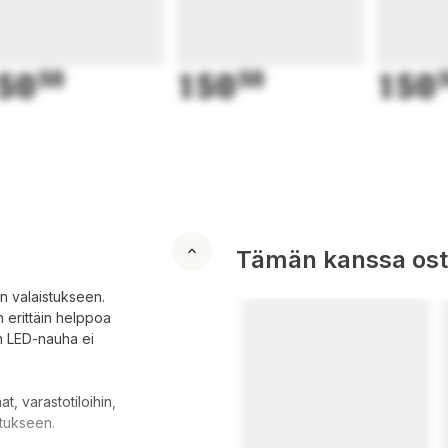
50
50
150
50
150
Tämän kanssa oste
n valaistukseen.
n erittäin helppoa
n LED-nauha ei
t, varastotiloihin,
stukseen.