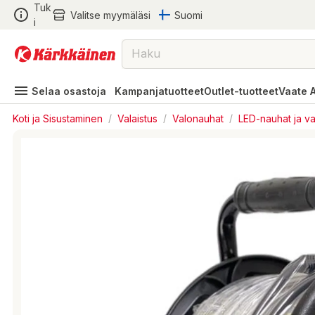
Tuk
Valitse myymäläsi
Suomi
i
Selaa osastoja
Kampanjatuotteet
Outlet-tuotteet
Vaate 
Koti ja Sisustaminen
/
Valaistus
/
Valonauhat
/
LED-nauhat ja va