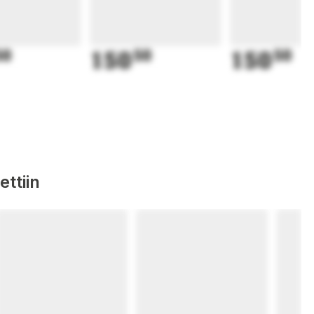
50
150
50
150
50
ttiin