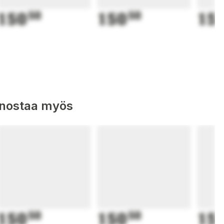
150
50
150
50
15
nnostaa myös
150
50
150
50
15