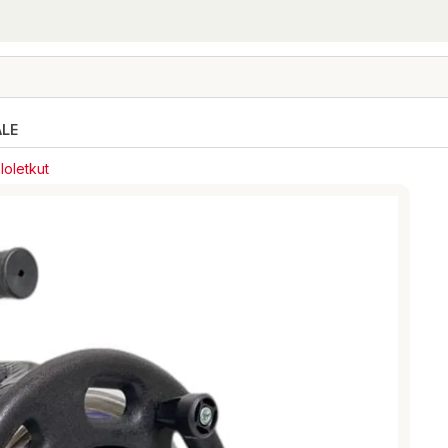
ALE
loletkut