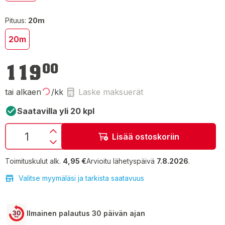
Pituus:
20m
20m
119,00 €
119
00
tai alkaen
/kk
Laske maksuerät
Saatavilla yli 20 kpl
Lisää ostoskoriin
Toimituskulut alk.
4,95 €
Arvioitu lähetyspäivä
7.8.2026
.
Valitse myymäläsi ja tarkista saatavuus
Ilmainen palautus 30 päivän ajan