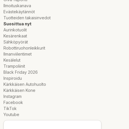
Ilmoituskanava
Evästekäytännöt
Tuotteiden takaisinvedot
Suosittua nyt
Aurinkotuolit
Kesärenkaat
Sähköpyörät
Robottiruohonleikkurit
Ilmanviilentimet
Kesälelut
Trampoliinit
Black Friday 2026
Inspiroidu
Kärkkäisen Autohuolto
Kärkkäisen Kone
Instagram
Facebook
TikTok
Youtube