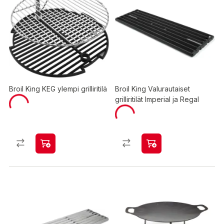
Broil King KEG ylempi grilliritilä
Broil King Valurautaiset
grilliritilät Imperial ja Regal