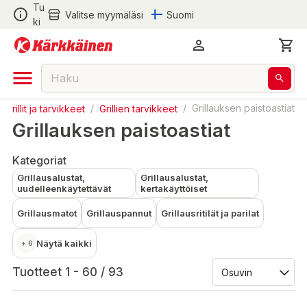
Tu
Valitse myymäläsi
Suomi
ki
Grillit ja tarvikkeet
/
Grillien tarvikkeet
/
Grillauksen paistoastiat
Grillauksen paistoastiat
Kategoriat
Grillausalustat,
Grillausalustat,
uudelleenkäytettävät
kertakäyttöiset
Grillausmatot
Grillauspannut
Grillausritilät ja parilat
Näytä kaikki
+ 6
Tuotteet 1 - 60 / 93