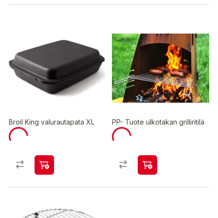
Broil King valurautapata XL
PP- Tuote ulkotakan grilliritilä