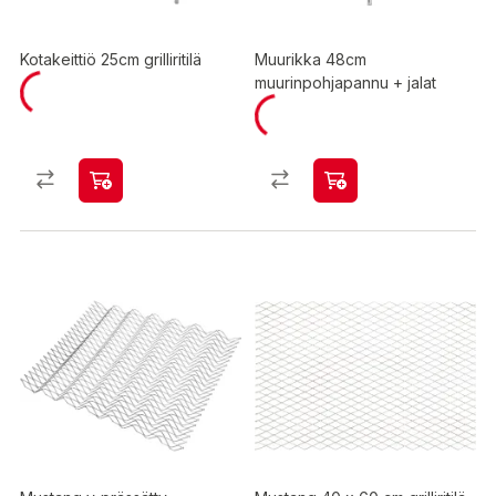
Kotakeittiö 25cm grilliritilä
Muurikka 48cm
muurinpohjapannu + jalat