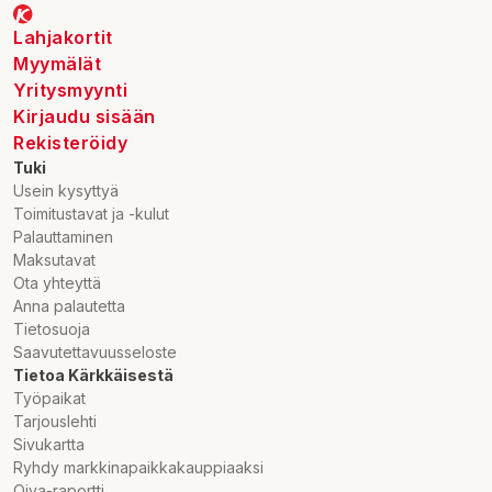
Lahjakortit
Myymälät
Yritysmyynti
Kirjaudu sisään
Rekisteröidy
Tuki
Usein kysyttyä
Toimitustavat ja -kulut
Palauttaminen
Maksutavat
Ota yhteyttä
Anna palautetta
Tietosuoja
Saavutettavuusseloste
Tietoa Kärkkäisestä
Työpaikat
Tarjouslehti
Sivukartta
Ryhdy markkinapaikkakauppiaaksi
Oiva-raportti