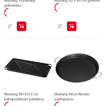
Mustang v-prässätty
Mustang 40 x 60 cm grilliritilä
grilliverkko
Mustang 46x23x2 cm
Mustang 46cm Nonstic
kaksipuoleinen parilalevy
paellapannu