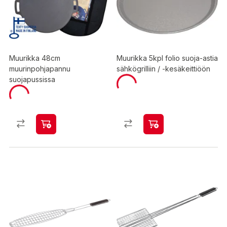
Muurikka 48cm
Muurikka 5kpl folio suoja-astia
muurinpohjapannu
sähkögrilliin / -kesäkeittiöön
suojapussissa