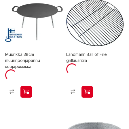
Muurikka 38cm
Landmann Ball of Fire
muurinpohjapannu
grillausritilä
suojapussissa