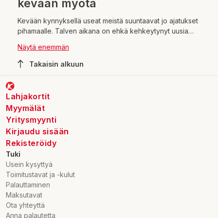
kevään myötä
Kevään kynnyksellä useat meistä suuntaavat jo ajatukset
pihamaalle. Talven aikana on ehkä kehkeytynyt uusia
suunnitelmia pihan ja puutarhan kehittämiseksi sekä
Näytä enemmän
uudistamiseksi. Lumen alta paljastuva maa, kukkapenkit
sekä istutukset kaipaavat auringon lämpöä sekä
Takaisin alkuun
huoltamista.
Lahjakortit
Myymälät
Yritysmyynti
Kirjaudu sisään
Rekisteröidy
Tuki
Usein kysyttyä
Toimitustavat ja -kulut
Palauttaminen
Maksutavat
Ota yhteyttä
Anna palautetta