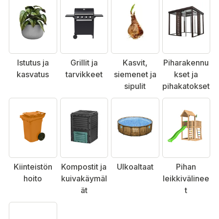
Istutus ja
Grillit ja
Kasvit,
Piharakennu
kasvatus
tarvikkeet
siemenet ja
kset ja
sipulit
pihakatokset
Kiinteistön
Kompostit ja
Ulkoaltaat
Pihan
hoito
kuivakäymäl
leikkivälinee
ät
t