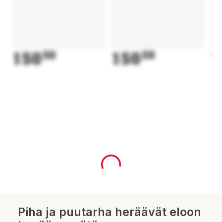
150
50
150
50
1
Piha ja puutarha heräävät eloon