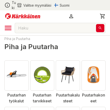
Tu
Valitse myymäläsi
Suomi
ki
Piha ja Puutarha
Piha ja Puutarha
Puutarhan
Puutarhan
Puutarhakalu
Puutarhakon
työkalut
tarvikkeet
steet
eet