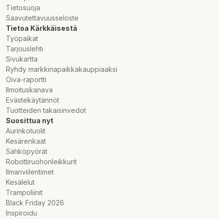
Tietosuoja
Saavutettavuusseloste
Tietoa Kärkkäisestä
Työpaikat
Tarjouslehti
Sivukartta
Ryhdy markkinapaikkakauppiaaksi
Oiva-raportti
Ilmoituskanava
Evästekäytännöt
Tuotteiden takaisinvedot
Suosittua nyt
Aurinkotuolit
Kesärenkaat
Sähköpyörät
Robottiruohonleikkurit
Ilmanviilentimet
Kesälelut
Trampoliinit
Black Friday 2026
Inspiroidu