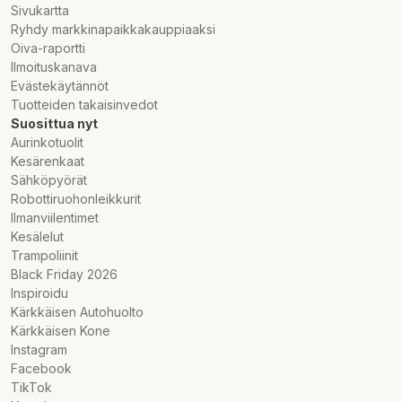
Sivukartta
Ryhdy markkinapaikkakauppiaaksi
Oiva-raportti
Ilmoituskanava
Evästekäytännöt
Tuotteiden takaisinvedot
Suosittua nyt
Aurinkotuolit
Kesärenkaat
Sähköpyörät
Robottiruohonleikkurit
Ilmanviilentimet
Kesälelut
Trampoliinit
Black Friday 2026
Inspiroidu
Kärkkäisen Autohuolto
Kärkkäisen Kone
Instagram
Facebook
TikTok