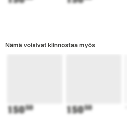
Nämä voisivat kiinnostaa myös
150
50
150
50
1