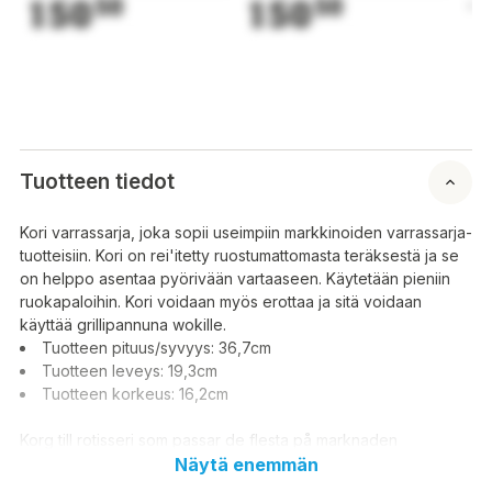
150
50
150
50
1
Tuotteen tiedot
Kori varrassarja, joka sopii useimpiin markkinoiden varrassarja-
tuotteisiin. Kori on rei'itetty ruostumattomasta teräksestä ja se
on helppo asentaa pyörivään vartaaseen. Käytetään pieniin
ruokapaloihin. Kori voidaan myös erottaa ja sitä voidaan
käyttää grillipannuna wokille.
Tuotteen pituus/syvyys: 36,7cm
Tuotteen leveys: 19,3cm
Tuotteen korkeus: 16,2cm
Korg till rotisseri som passar de flesta på marknaden
förekommande rotisserier. Korgen är perforerad i rostfritt stål
Näytä enemmän
och monteras enkelt på ett rotisserispett. Används för små