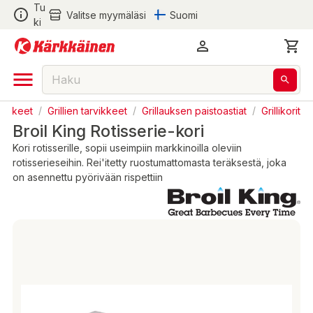
Tu
Valitse myymäläsi
Suomi
ki
arvikkeet
/
Grillien tarvikkeet
/
Grillauksen paistoastiat
/
Grillikorit
Broil King Rotisserie-kori
Kori rotisserille, sopii useimpiin markkinoilla oleviin
rotisserieseihin. Rei'itetty ruostumattomasta teräksestä, joka
on asennettu pyörivään rispettiin