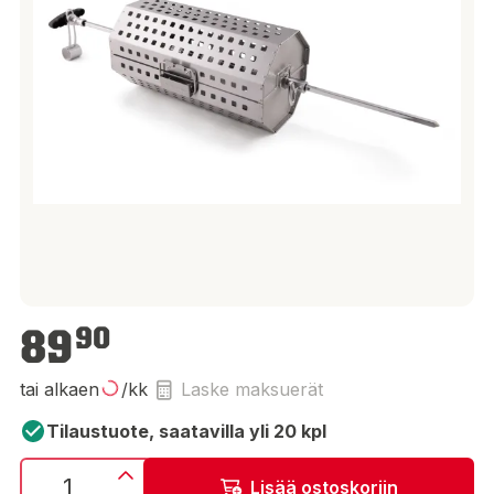
89,90 €
89
90
tai alkaen
/kk
Laske maksuerät
Tilaustuote, saatavilla yli 20 kpl
Lisää ostoskoriin