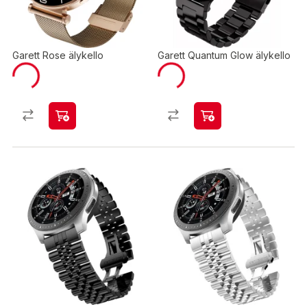
Garett Rose älykello
Garett Quantum Glow älykello