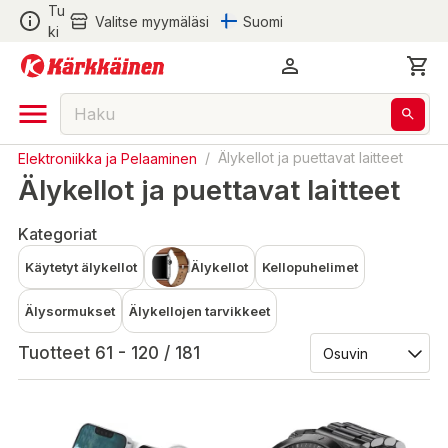
Tu
Valitse myymäläsi
Suomi
ki
Elektroniikka ja Pelaaminen
/
Älykellot ja puettavat laitteet
Älykellot ja puettavat laitteet
Kategoriat
Käytetyt älykellot
Älykellot
Kellopuhelimet
Älysormukset
Älykellojen tarvikkeet
Tuotteet 61 - 120 / 181