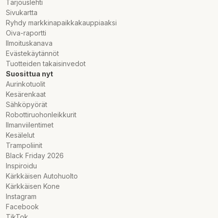
Tarjouslehti
Sivukartta
Ryhdy markkinapaikkakauppiaaksi
Oiva-raportti
Ilmoituskanava
Evästekäytännöt
Tuotteiden takaisinvedot
Suosittua nyt
Aurinkotuolit
Kesärenkaat
Sähköpyörät
Robottiruohonleikkurit
Ilmanviilentimet
Kesälelut
Trampoliinit
Black Friday 2026
Inspiroidu
Kärkkäisen Autohuolto
Kärkkäisen Kone
Instagram
Facebook
TikTok