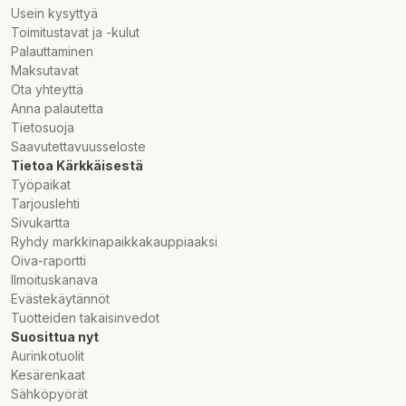
Usein kysyttyä
Toimitustavat ja -kulut
Palauttaminen
Maksutavat
Ota yhteyttä
Anna palautetta
Tietosuoja
Saavutettavuusseloste
Tietoa Kärkkäisestä
Työpaikat
Tarjouslehti
Sivukartta
Ryhdy markkinapaikkakauppiaaksi
Oiva-raportti
Ilmoituskanava
Evästekäytännöt
Tuotteiden takaisinvedot
Suosittua nyt
Aurinkotuolit
Kesärenkaat
Sähköpyörät