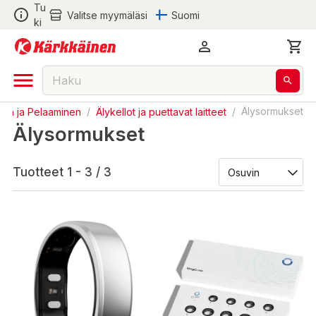
Tu
Valitse myymäläsi
Suomi
ki
ikka ja Pelaaminen
/
Älykellot ja puettavat laitteet
/
Älysormukset
Älysormukset
Tuotteet 1 - 3 / 3