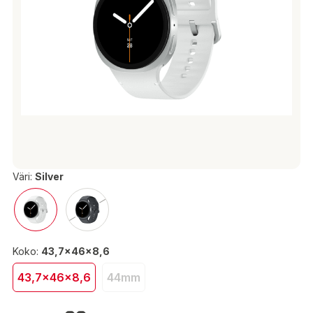
Väri:
Silver
Koko:
43,7x46x8,6
43,7x46x8,6
44mm
489,00 €