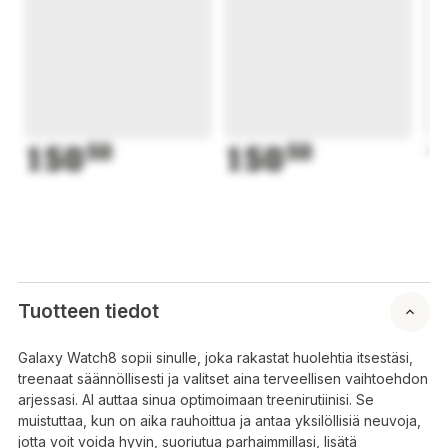
150
50
150
50
1
Tuotteen tiedot
Galaxy Watch8 sopii sinulle, joka rakastat huolehtia itsestäsi,
treenaat säännöllisesti ja valitset aina terveellisen vaihtoehdon
arjessasi. AI auttaa sinua optimoimaan treenirutiinisi. Se
muistuttaa, kun on aika rauhoittua ja antaa yksilöllisiä neuvoja,
jotta voit voida hyvin, suoriutua parhaimmillasi, lisätä