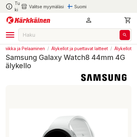
Tu
Valitse myymäläsi
Suomi
ki
troniikka ja Pelaaminen
/
Älykellot ja puettavat laitteet
/
Älykellot
Samsung Galaxy Watch8 44mm 4G
älykello