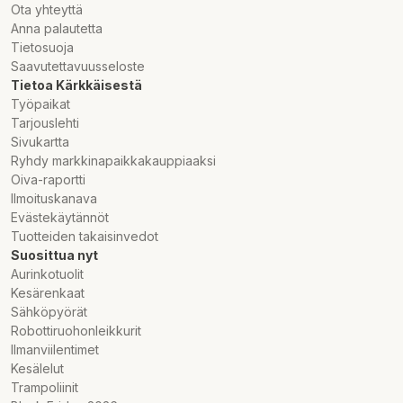
Ota yhteyttä
Anna palautetta
Tietosuoja
Saavutettavuusseloste
Tietoa Kärkkäisestä
Työpaikat
Tarjouslehti
Sivukartta
Ryhdy markkinapaikkakauppiaaksi
Oiva-raportti
Ilmoituskanava
Evästekäytännöt
Tuotteiden takaisinvedot
Suosittua nyt
Aurinkotuolit
Kesärenkaat
Sähköpyörät
Robottiruohonleikkurit
Ilmanviilentimet
Kesälelut
Trampoliinit