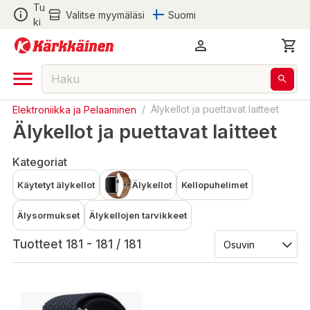
Tu
Valitse myymäläsi
Suomi
ki
Elektroniikka ja Pelaaminen
/
Älykellot ja puettavat laitteet
Älykellot ja puettavat laitteet
Kategoriat
Käytetyt älykellot
Älykellot
Kellopuhelimet
Älysormukset
Älykellojen tarvikkeet
Tuotteet 181 - 181 / 181