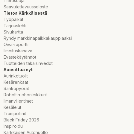
Tietosuoja
Saavutettavuusseloste
Tietoa Kärkkäisestä
Työpaikat
Tarjouslehti
Sivukartta
Ryhdy markkinapaikkakauppiaaksi
Oiva-raportti
Ilmoituskanava
Evästekäytännöt
Tuotteiden takaisinvedot
Suosittua nyt
Aurinkotuolit
Kesärenkaat
Sähköpyörät
Robottiruohonleikkurit
Ilmanviilentimet
Kesälelut
Trampoliinit
Black Friday 2026
Inspiroidu
Kärkkäisen Autohuolto