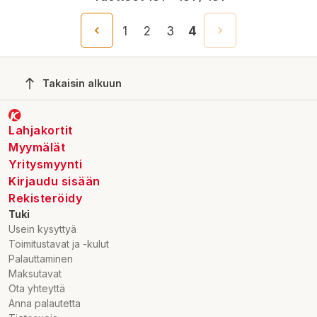
1
2
3
4
Takaisin alkuun
Lahjakortit
Myymälät
Yritysmyynti
Kirjaudu sisään
Rekisteröidy
Tuki
Usein kysyttyä
Toimitustavat ja -kulut
Palauttaminen
Maksutavat
Ota yhteyttä
Anna palautetta