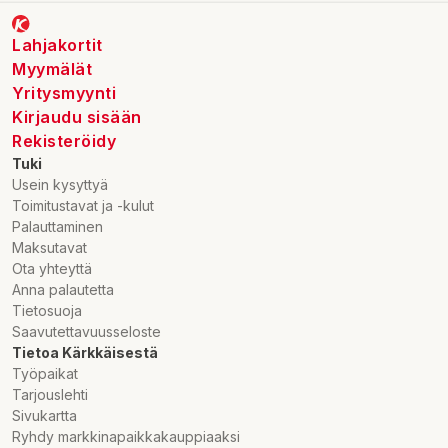
Lahjakortit
Myymälät
Yritysmyynti
Kirjaudu sisään
Rekisteröidy
Tuki
Usein kysyttyä
Toimitustavat ja -kulut
Palauttaminen
Maksutavat
Ota yhteyttä
Anna palautetta
Tietosuoja
Saavutettavuusseloste
Tietoa Kärkkäisestä
Työpaikat
Tarjouslehti
Sivukartta
Ryhdy markkinapaikkakauppiaaksi