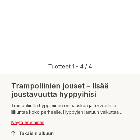
Tuotteet 1 - 4 / 4
Trampoliinien jouset – lisää
joustavuutta hyppyihisi
Trampoliinilla hyppiminen on hauskaa ja terveellistä
liikuntaa koko perheelle. Hyppyjen laatuun vaikuttaa
trampoliinin kunto ja erityisesti sen jouset. Trampoliinien
Näytä enemmän
jouset ovat tärkeä osa trampoliinin rakennetta, sillä ne
mahdollistavat turvallisen ja mukavan hyppimisen.
Takaisin alkuun