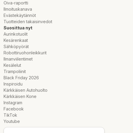
Oiva-raportti
Ilmoituskanava
Evästekäytännöt
Tuotteiden takaisinvedot
Suosittua nyt
Aurinkotuolit
Kesärenkaat
Sähköpyörät
Robottiruohonleikkurit
Ilmanviilentimet
Kesälelut
Trampoliinit
Black Friday 2026
Inspiroidu
Kärkkäisen Autohuolto
Kärkkäisen Kone
Instagram
Facebook
TikTok
Youtube