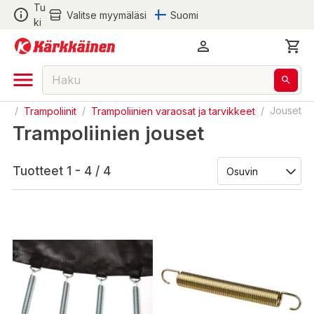
Tu
Valitse myymäläsi
Suomi
ki
eet
/
Trampoliinit
/
Trampoliinien varaosat ja tarvikkeet
/
Jouset
Trampoliinien jouset
Tuotteet 1 - 4 / 4