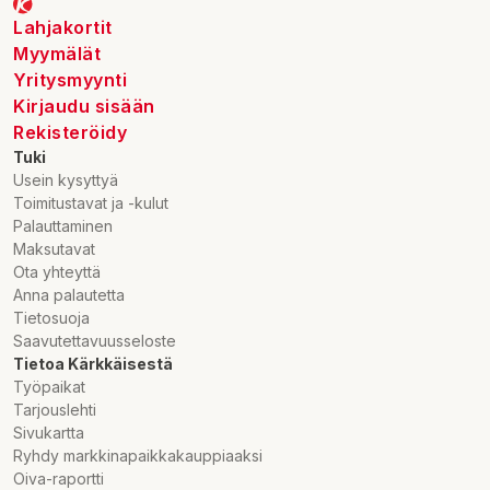
Lahjakortit
Myymälät
Yritysmyynti
Kirjaudu sisään
Rekisteröidy
Tuki
Usein kysyttyä
Toimitustavat ja -kulut
Palauttaminen
Maksutavat
Ota yhteyttä
Anna palautetta
Tietosuoja
Saavutettavuusseloste
Tietoa Kärkkäisestä
Työpaikat
Tarjouslehti
Sivukartta
Ryhdy markkinapaikkakauppiaaksi
Oiva-raportti