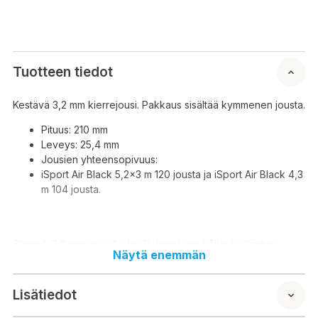
Tuotteen tiedot
Kestävä 3,2 mm kierrejousi. Pakkaus sisältää kymmenen jousta.
Pituus: 210 mm
Leveys: 25,4 mm
Jousien yhteensopivuus:
iSport Air Black 5,2x3 m 120 jousta ja iSport Air Black 4,3
m 104 jousta.
Slitstark 3,2 mm spiralfjäder. Paketet innehåller tio fjädrar.
Näytä enemmän
Längd: 210 mm
Bredd: 25,4 mm
Lisätiedot
Fjäderkompatibilitet:
iSport Air Black 5,2x3 m 120 fjädrar och iSport Air Black