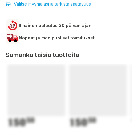
Valitse myymäläsi ja tarkista saatavuus
Ilmainen palautus 30 päivän ajan
Nopeat ja monipuoliset toimitukset
Samankaltaisia tuotteita
150
50
150
50
1