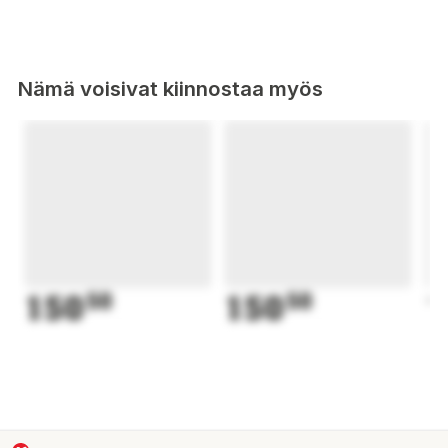
Nämä voisivat kiinnostaa myös
150
50
150
50
1