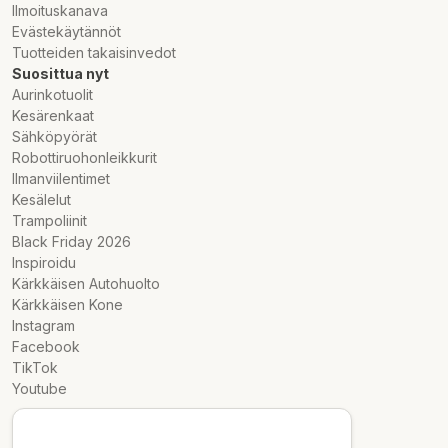
Ilmoituskanava
Evästekäytännöt
Tuotteiden takaisinvedot
Suosittua nyt
Aurinkotuolit
Kesärenkaat
Sähköpyörät
Robottiruohonleikkurit
Ilmanviilentimet
Kesälelut
Trampoliinit
Black Friday 2026
Inspiroidu
Kärkkäisen Autohuolto
Kärkkäisen Kone
Instagram
Facebook
TikTok
Youtube