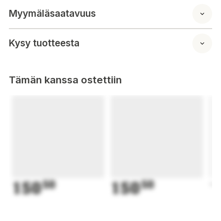
4,3 m 104 fjädrar.
Myymäläsaatavuus
Kysy tuotteesta
Tämän kanssa ostettiin
150
50
150
50
1