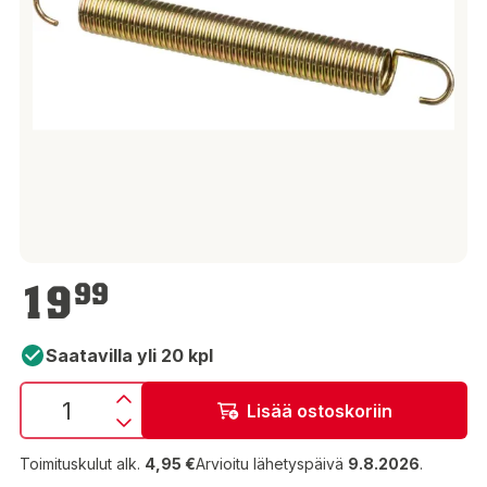
19,99 €
19
99
Saatavilla yli 20 kpl
Lisää ostoskoriin
Toimituskulut alk.
4,95 €
Arvioitu lähetyspäivä
9.8.2026
.