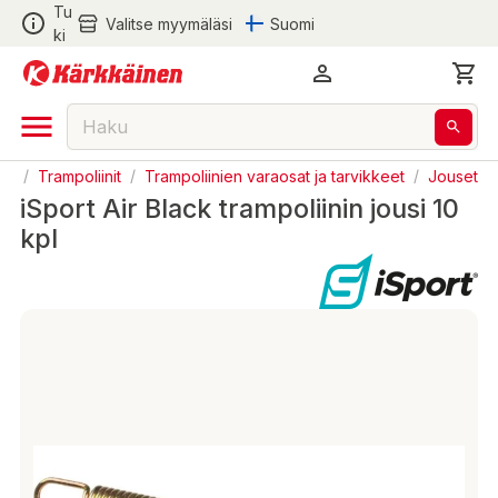
Tu
Valitse myymäläsi
Suomi
ki
eet
/
Trampoliinit
/
Trampoliinien varaosat ja tarvikkeet
/
Jouset
iSport Air Black trampoliinin jousi 10
kpl