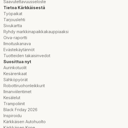
Saavutettavuusseloste
Tietoa Kärkkäisestä
Työpaikat
Tarjouslehti
Sivukartta
Ryhdy markkinapaikkakauppiaaksi
Oiva-raportti
Ilmoituskanava
Evästekäytännöt
Tuotteiden takaisinvedot
Suosittua nyt
Aurinkotuolit
Kesärenkaat
Sähköpyörät
Robottiruohonleikkurit
Ilmanviilentimet
Kesälelut
Trampoliinit
Black Friday 2026
Inspiroidu
Kärkkäisen Autohuolto
Kärkkäisen Kone