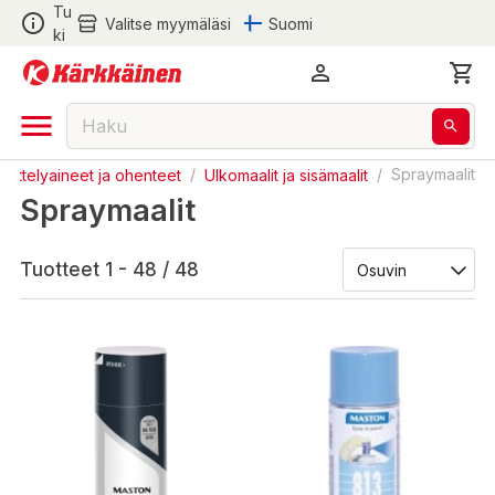
Tu
Valitse myymäläsi
Suomi
ki
äsittelyaineet ja ohenteet
/
Ulkomaalit ja sisämaalit
/
Spraymaalit
Spraymaalit
Tuotteet 1 - 48 / 48