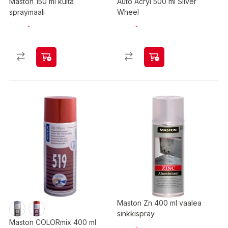
Maston 150 ml kulta
Auto Acryl 500 ml Silver
spraymaali
Wheel
Maston Zn 400 ml vaalea
sinkkispray
Maston COLORmix 400 ml