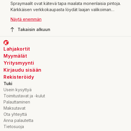
Spraymaalit ovat kätevä tapa maalata monenlaisia pintoja.
Kärkkäisen verkkokaupasta löydät laajan valikoiman
erilaisia spraymaaleja, jotka sopivat niin sisä- kuin
Näytä enemmän
ulkokäyttöönkin. Spraymaalit ovat nopeita ja helppoja
käyttää, ja ne antavat upean lopputuloksen.
Takaisin alkuun
Lahjakortit
Myymälät
Yritysmyynti
Kirjaudu sisään
Rekisteröidy
Tuki
Usein kysyttyä
Toimitustavat ja -kulut
Palauttaminen
Maksutavat
Ota yhteyttä
Anna palautetta
Tietosuoja