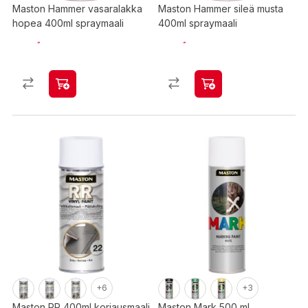
Maston Hammer vasaralakka
Maston Hammer sileä musta
hopea 400ml spraymaali
400ml spraymaali
+6
+3
Maston RR 400ml korjausmaali
Maston Mark 500 ml