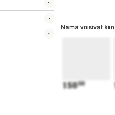
Nämä voisivat kii
150
50