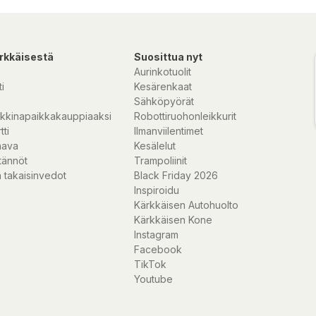
rkkäisestä
Suosittua nyt
Aurinkotuolit
i
Kesärenkaat
Sähköpyörät
kkinapaikkakauppiaaksi
Robottiruohonleikkurit
tti
Ilmanviilentimet
nava
Kesälelut
tännöt
Trampoliinit
 takaisinvedot
Black Friday 2026
Inspiroidu
Kärkkäisen Autohuolto
Kärkkäisen Kone
Instagram
Facebook
TikTok
Youtube