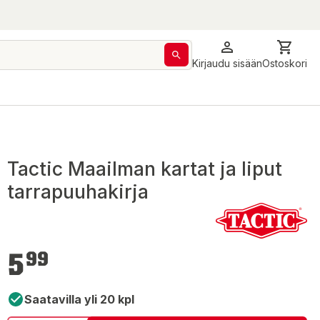
Kirjaudu sisään
Ostoskori
Tactic Maailman kartat ja liput
tarrapuuhakirja
5,99 €
5
99
Saatavilla yli 20 kpl