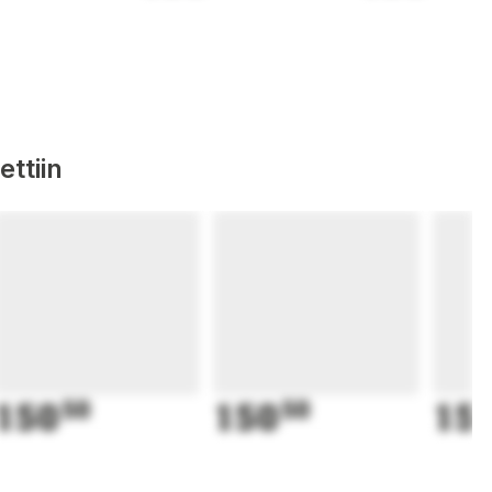
ttiin
150
50
150
50
15