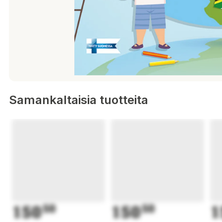
Samankaltaisia tuotteita
150
50
150
50
1