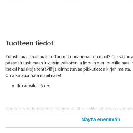
Tuotteen tiedot
Tutustu maailman maihin. Tunnetko maailman eri maat? Tässä tarr
pääset tutustumaan lukuisiin valtioihin ja lippuihin eri puolilta ma
lisäksi hauskoja tehtäviä ja kiinnostavaa pikkutietoa kirjan maista.
On aika suunnata maailmalle!
Ikäsuositus: 5+ v.
Upptäck världens länder. Känner du till de olika länderna i världe
dekalbok kan du lära känna många länder och flaggor från olika 
Näytä enemmän
Det finns också roliga uppgifter och intressanta smått och gott o
Det är dags att bege sig ut i världen!