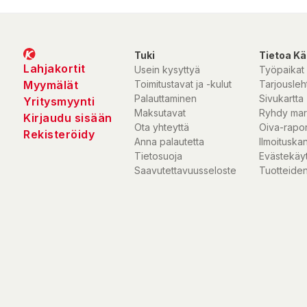
Tuki
Tietoa Kä
Lahjakortit
Usein kysyttyä
Työpaikat
Myymälät
Toimitustavat ja -kulut
Tarjousleht
Palauttaminen
Sivukartta
Yritysmyynti
Maksutavat
Ryhdy mar
Kirjaudu sisään
Ota yhteyttä
Oiva-rapor
Rekisteröidy
Anna palautetta
Ilmoituska
Tietosuoja
Evästekäy
Saavutettavuusseloste
Tuotteiden