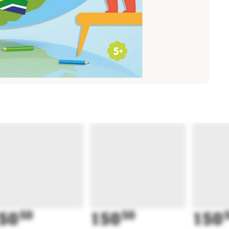
50
50
150
50
150