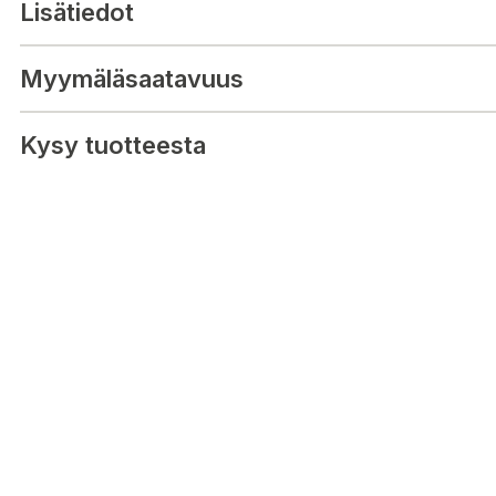
Lisätiedot
Rekommenderad ålder: 5+ år.
Myymäläsaatavuus
Kysy tuotteesta