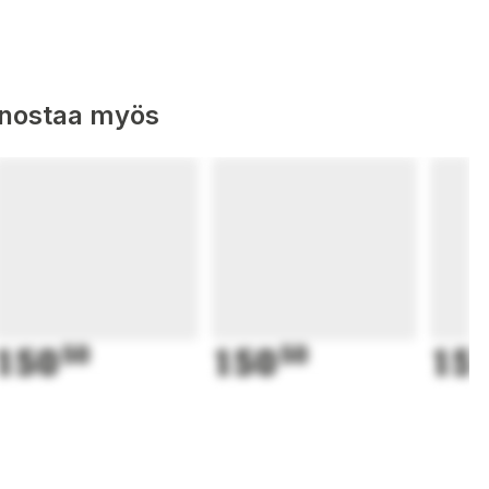
nnostaa myös
150
50
150
50
15