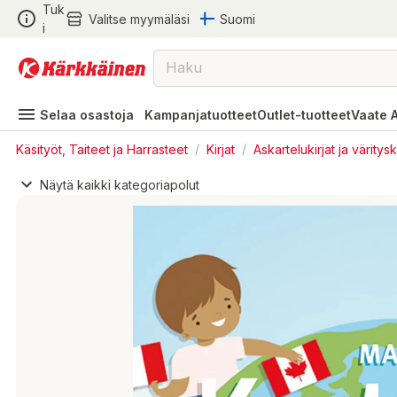
Tuk
Valitse myymäläsi
Suomi
i
Selaa osastoja
Kampanjatuotteet
Outlet-tuotteet
Vaate 
Käsityöt, Taiteet ja Harrasteet
/
Kirjat
/
Askartelukirjat ja värityski
Näytä kaikki kategoriapolut