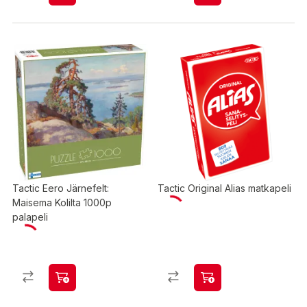
Tactic Eero Järnefelt:
Tactic Original Alias matkapeli
Maisema Kolilta 1000p
palapeli