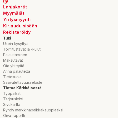
Lahjakortit
Myymälät
Yritysmyynti
Kirjaudu sisään
Rekisteröidy
Tuki
Usein kysyttyä
Toimitustavat ja -kulut
Palauttaminen
Maksutavat
Ota yhteyttä
Anna palautetta
Tietosuoja
Saavutettavuusseloste
Tietoa Kärkkäisestä
Työpaikat
Tarjouslehti
Sivukartta
Ryhdy markkinapaikkakauppiaaksi
Oiva-raportti