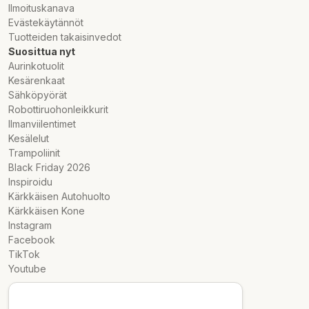
Ilmoituskanava
Evästekäytännöt
Tuotteiden takaisinvedot
Suosittua nyt
Aurinkotuolit
Kesärenkaat
Sähköpyörät
Robottiruohonleikkurit
Ilmanviilentimet
Kesälelut
Trampoliinit
Black Friday 2026
Inspiroidu
Kärkkäisen Autohuolto
Kärkkäisen Kone
Instagram
Facebook
TikTok
Youtube