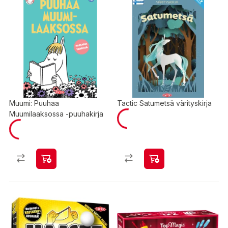
Muumi: Puuhaa
Tactic Satumetsä värityskirja
Muumilaaksossa -puuhakirja