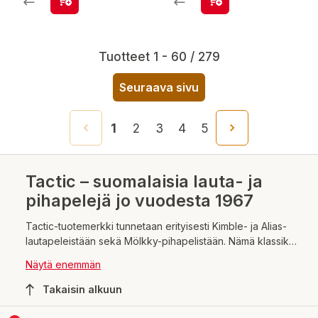
Tuotteet 1 - 60 / 279
Seuraava sivu
1
2
3
4
5
Tactic – suomalaisia lauta- ja
pihapelejä jo vuodesta 1967
Tactic-tuotemerkki tunnetaan erityisesti Kimble- ja Alias-
lautapeleistään sekä Mölkky-pihapelistään. Nämä klassikot
ovat levinneet kymmeniin maihin ympäri maailmaa
Näytä enemmän
ilahduttamaan lapsia ja aikuisia. Pelien lisäksi Tactic tuottaa
myös kirjoja ja leluja tuotemerkillään.
Takaisin alkuun