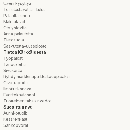
Usein kysyttyä
Toimitustavat ja -kulut
Palauttaminen
Maksutavat
Ota yhteyttä
Anna palautetta
Tietosuoja
Saavutettavuusseloste
Tietoa Kärkkäisestä
Työpaikat
Tarjouslehti
Sivukartta
Ryhdy markkinapaikkakauppiaaksi
Oiva-raportti
Ilmoituskanava
Evästekäytännöt
Tuotteiden takaisinvedot
Suosittua nyt
Aurinkotuolit
Kesärenkaat
Sähköpyörät