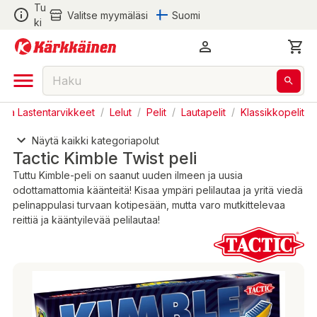
Tu
Valitse myymäläsi
Suomi
ki
ut ja Lastentarvikkeet
/
Lelut
/
Pelit
/
Lautapelit
/
Klassikkopelit
Näytä kaikki kategoriapolut
Tactic Kimble Twist peli
Tuttu Kimble-peli on saanut uuden ilmeen ja uusia
odottamattomia käänteitä! Kisaa ympäri pelilautaa ja yritä viedä
pelinappulasi turvaan kotipesään, mutta varo mutkittelevaa
reittiä ja kääntyilevää pelilautaa!