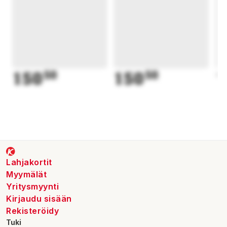
150
50
150
50
1
Lahjakortit
Myymälät
Yritysmyynti
Kirjaudu sisään
Rekisteröidy
Tuki