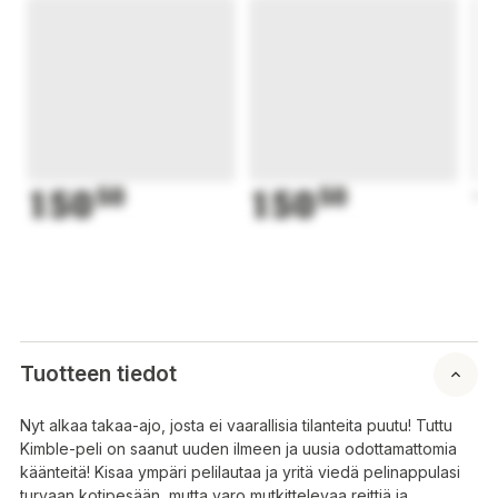
150
50
150
50
1
Tuotteen tiedot
Nyt alkaa takaa-ajo, josta ei vaarallisia tilanteita puutu! Tuttu
Kimble-peli on saanut uuden ilmeen ja uusia odottamattomia
käänteitä! Kisaa ympäri pelilautaa ja yritä viedä pelinappulasi
turvaan kotipesään, mutta varo mutkittelevaa reittiä ja