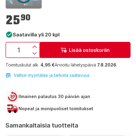
25,90 €
25
90
Saatavilla yli 20 kpl
Lisää ostoskoriin
Toimituskulut alk.
4,95 €
Arvioitu lähetyspäivä
7.8.2026
.
Valitse myymäläsi ja tarkista saatavuus
Ilmainen palautus 30 päivän ajan
Nopeat ja monipuoliset toimitukset
Samankaltaisia tuotteita