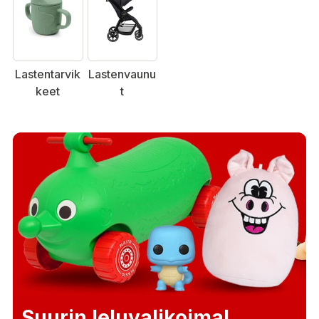
Lastentarvik
Lastenvaunu
keet
t
Suurin leluvalikoima!