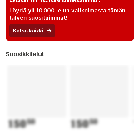
Löydä yli 10.000 lelun valikoimasta tämän
talven suosituimmat!
Katso kaikki
Suosikkilelut
150
50
150
50
1