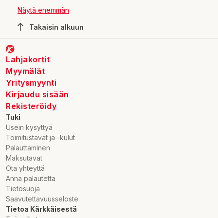
lastenhoitotarvikkeet ovat vauva-aikana tärkeitä
Näytä enemmän
tarvikkeita, joten leikkihuoneesta niille löytyy sopiva
säilytyspaikka. Lastentarvikkeiden käytön vähentyminen
Takaisin alkuun
tarkoittaa lapsiperheessä lelujen lisääntymistä. Mitä
vanhemmaksi vauva kasvaa, sen enempi leluja tulee
hankittua. Vauvanhoitohuoneena toimineesta huoneesta
Lahjakortit
kehittyy mukava leikkihuone lasten sekä lelujen ansiosta.
Myymälät
Yritysmyynti
Kirjaudu sisään
Rekisteröidy
Tuki
Usein kysyttyä
Toimitustavat ja -kulut
Palauttaminen
Maksutavat
Ota yhteyttä
Anna palautetta
Tietosuoja
Saavutettavuusseloste
Tietoa Kärkkäisestä