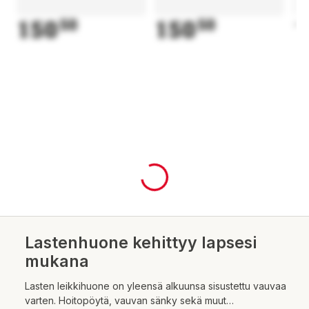
150
50
150
50
1
Lastenhuone kehittyy lapsesi
mukana
Lasten leikkihuone on yleensä alkuunsa sisustettu vauvaa
varten. Hoitopöytä, vauvan sänky sekä muut