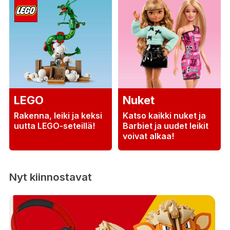
LEGO
Nuket
Rakenna, leiki ja keksi
Katso kaikki nuket ja
uutta LEGO-seteillä!
Barbiet ja uudet leikit
voivat alkaa!
Nyt kiinnostavat