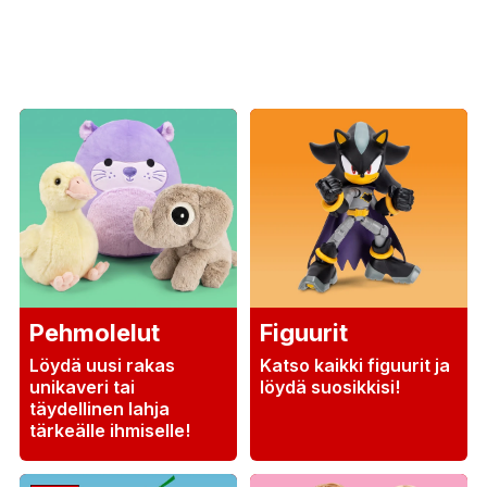
Pehmolelut
Figuurit
Löydä uusi rakas
Katso kaikki figuurit ja
unikaveri tai
löydä suosikkisi!
täydellinen lahja
tärkeälle ihmiselle!