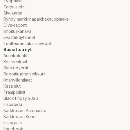
Työpaikat
Tarjouslehti
Sivukartta
Ryhdy markkinapaikkakauppiaaksi
Oiva-raportti
Ilmoituskanava
Evästekäytännöt
Tuotteiden takaisinvedot
Suosittua nyt
Aurinkotuolit
Kesärenkaat
Sähköpyörät
Robottiruohonleikkurit
Ilmanviilentimet
Kesälelut
Trampoliinit
Black Friday 2026
Inspiroidu
Kärkkäisen Autohuolto
Kärkkäisen Kone
Instagram
Facebook