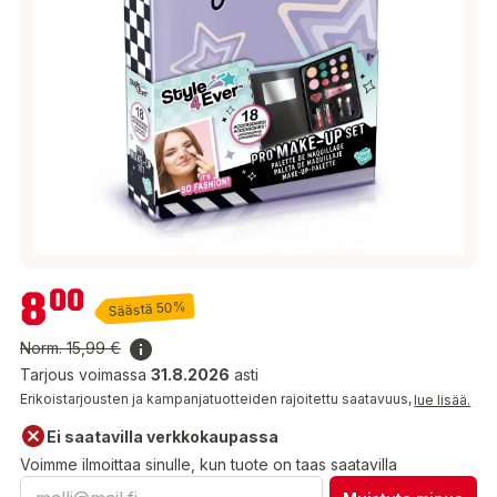
8,00 €
8
00
Säästä 50%
Norm.
15,99 €
Tarjous voimassa
31.8.2026
asti
Erikoistarjousten ja kampanjatuotteiden rajoitettu saatavuus,
lue lisää.
Ei saatavilla verkkokaupassa
Voimme ilmoittaa sinulle, kun tuote on taas saatavilla