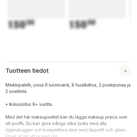
150
50
150
50
1
Tuotteen tiedot
Meikkipaletti, jossa 6 luomiväriä, 8 huulikiiltoa, 2 poskipunaa ja
2 sivellintä.
• Ikäsuositus 8+ vuotta.
Med det här makeupsettet kan du lägga makeup precis som
ett proffs. Du kan göra många olika looks med alla
ögonskuggor och komplettera dem med läppstift och glans.
Etuiet är lätt att ta med dig.