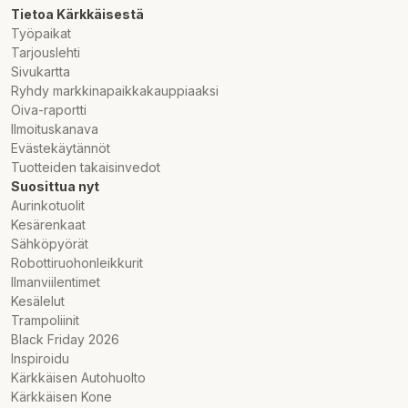
Tietoa Kärkkäisestä
Työpaikat
Tarjouslehti
Sivukartta
Ryhdy markkinapaikkakauppiaaksi
Oiva-raportti
Ilmoituskanava
Evästekäytännöt
Tuotteiden takaisinvedot
Suosittua nyt
Aurinkotuolit
Kesärenkaat
Sähköpyörät
Robottiruohonleikkurit
Ilmanviilentimet
Kesälelut
Trampoliinit
Black Friday 2026
Inspiroidu
Kärkkäisen Autohuolto
Kärkkäisen Kone