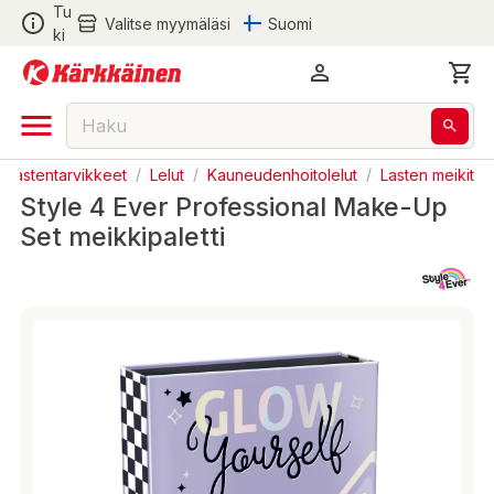
Tu
Valitse myymäläsi
Suomi
ki
ja Lastentarvikkeet
/
Lelut
/
Kauneudenhoitolelut
/
Lasten meikit
Style 4 Ever Professional Make-Up
Set meikkipaletti