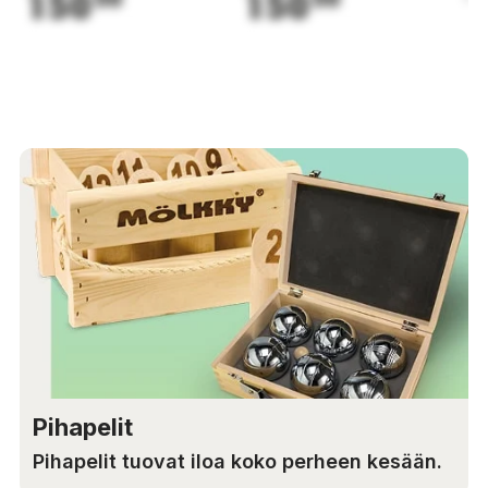
150
150
1
Pihapelit
Pihapelit tuovat iloa koko perheen kesään.