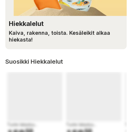
Hiekkalelut
Kaiva, rakenna, toista. Kesäleikit alkaa
hiekasta!
Suosikki Hiekkalelut
Tuote latautuu...
Tuote latautuu...
Tuo
50
50