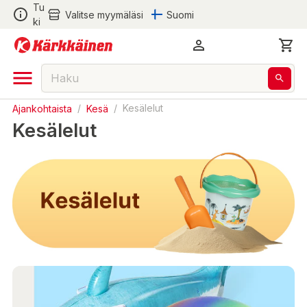
Tu
Valitse myymäläsi
Suomi
ki
Ajankohtaista
/
Kesä
/
Kesälelut
Kesälelut