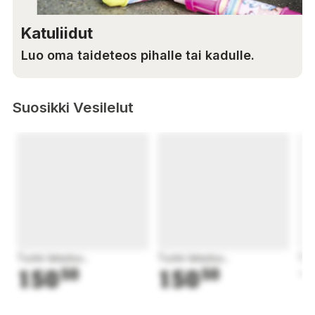
Katuliidut
Luo oma taideteos pihalle tai kadulle.
Suosikki Vesilelut
Tuote latautuu...
Tuote latautuu...
Tuo
150
50
150
50
1