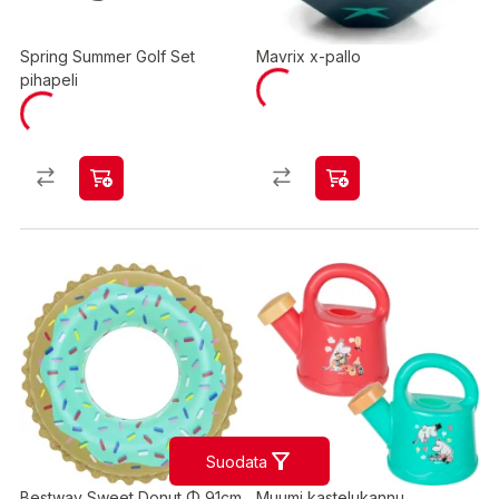
Spring Summer Golf Set
Mavrix x-pallo
pihapeli
Suodata
Bestway Sweet Donut Φ 91cm
Muumi kastelukannu