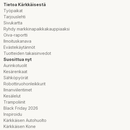
Tietoa Kärkkäisestä
Työpaikat
Tarjouslehti
Sivukartta
Ryhdy markkinapaikkakauppiaaksi
Oiva-raportti
Ilmoituskanava
Evästekäytännöt
Tuotteiden takaisinvedot
Suosittua nyt
Aurinkotuolit
Kesärenkaat
Sähköpyörät
Robottiruohonleikkurit
Ilmanviilentimet
Kesälelut
Trampoliinit
Black Friday 2026
Inspiroidu
Kärkkäisen Autohuolto
Kärkkäisen Kone