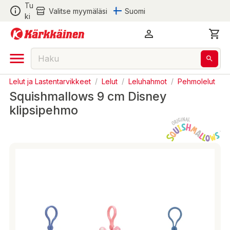
Tu
Valitse myymäläsi
Suomi
ki
Lelut ja Lastentarvikkeet
/
Lelut
/
Leluhahmot
/
Pehmolelut
Squishmallows 9 cm Disney
klipsipehmo