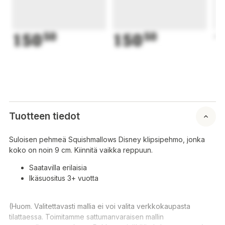
150
50
150
50
1
Tuotteen tiedot
Suloisen pehmeä Squishmallows Disney klipsipehmo, jonka
koko on noin 9 cm. Kiinnitä vaikka reppuun.
Saatavilla erilaisia
Ikäsuositus 3+ vuotta
(Huom. Valitettavasti mallia ei voi valita verkkokaupasta
tilattaessa. Toimitamme sattumanvaraisen mallin