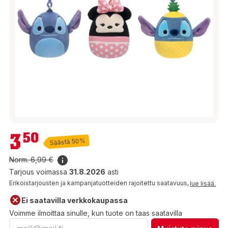
3,50 €
3
50
Säästä 50%
Norm.
6,99 €
Tarjous voimassa
31.8.2026
asti
Erikoistarjousten ja kampanjatuotteiden rajoitettu saatavuus,
lue lisää.
Ei saatavilla verkkokaupassa
Voimme ilmoittaa sinulle, kun tuote on taas saatavilla