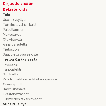
Kirjaudu sisään
Rekisteröidy
Tuki
Usein kysyttyä
Toimitustavat ja -kulut
Palauttaminen
Maksutavat
Ota yhteyttä
Anna palautetta
Tietosuoja
Saavutettavuusseloste
Tietoa Kärkkäisestä
Työpaikat
Tarjouslehti
Sivukartta
Ryhdy markkinapaikkakauppiaaksi
Oiva-raportti
Ilmoituskanava
Evästekäytännöt
Tuotteiden takaisinvedot
Suosittua nyt