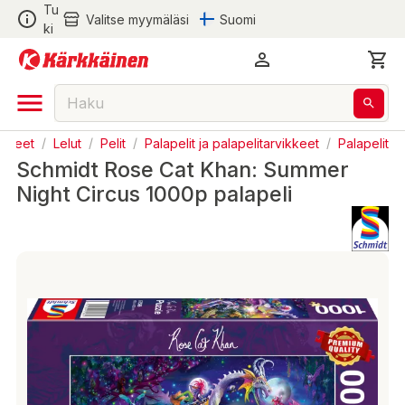
Tu
Valitse myymäläsi
Suomi
ki
ikkeet
/
Lelut
/
Pelit
/
Palapelit ja palapelitarvikkeet
/
Palapelit
Schmidt Rose Cat Khan: Summer
Night Circus 1000p palapeli