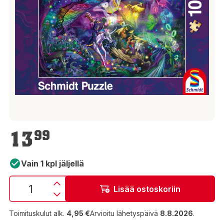
13,99 €
13
99
Vain 1 kpl jäljellä
Lisää ostoskoriin
Toimituskulut alk.
4,95 €
Arvioitu lähetyspäivä
8.8.2026
.