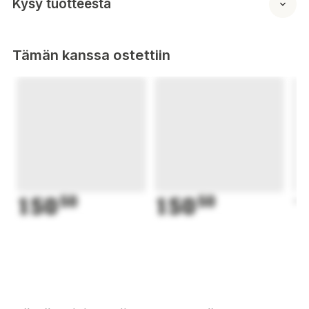
Kysy tuotteesta
Tämän kanssa ostettiin
150
50
150
50
1