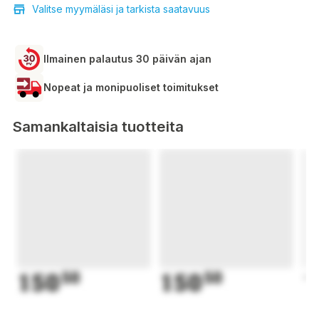
Valitse myymäläsi ja tarkista saatavuus
Ilmainen palautus 30 päivän ajan
Nopeat ja monipuoliset toimitukset
Samankaltaisia tuotteita
150
50
150
50
1