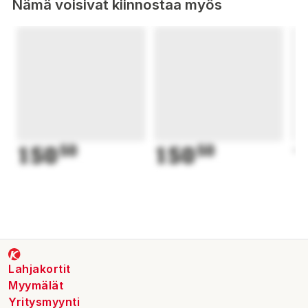
Nämä voisivat kiinnostaa myös
150
50
150
50
1
Lahjakortit
Myymälät
Yritysmyynti