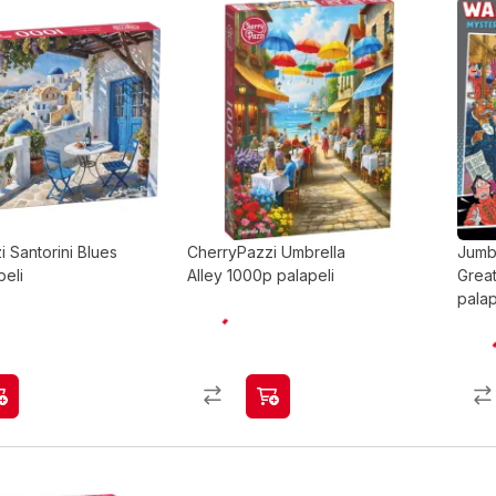
 Santorini Blues
CherryPazzi Umbrella
Jumb
peli
Alley 1000p palapeli
Grea
palap