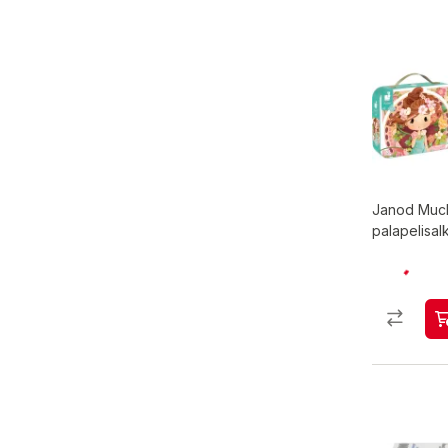
Janod Muc
palapelisal