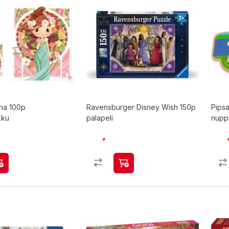
ha 100p
Ravensburger Disney Wish 150p
Pips
kku
palapeli
nuppi