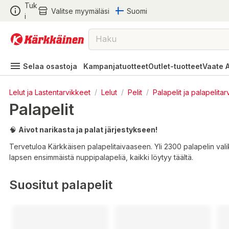
Tuk
Valitse myymäläsi
Suomi
i
Selaa osastoja
Kampanjatuotteet
Outlet-tuotteet
Vaate 
Lelut ja Lastentarvikkeet
/
Lelut
/
Pelit
/
Palapelit ja palapelita
Palapelit
🧠
Aivot narikasta ja palat järjestykseen!
Tervetuloa Kärkkäisen palapelitaivaaseen. Yli 2300 palapelin valik
lapsen ensimmäistä nuppipalapeliä, kaikki löytyy täältä.
Suositut palapelit