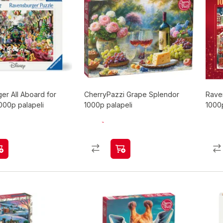
er All Aboard for
CherryPazzi Grape Splendor
Rave
000p palapeli
1000p palapeli
1000p