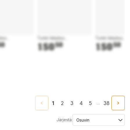
tuu...
Tuote latautuu...
Tuote latautuu...
50
150
50
150
50
1
2
3
4
5
38
…
Järjestä: