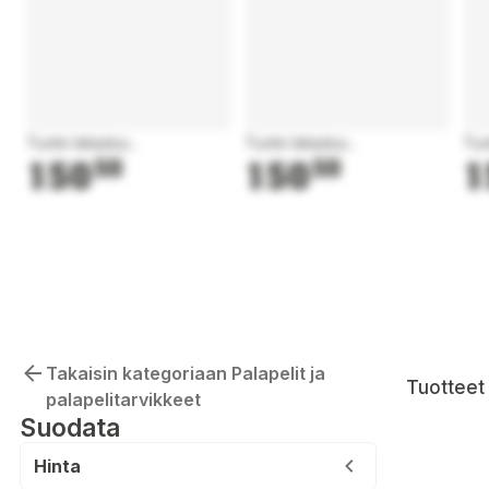
Tuote latautuu...
Tuote latautuu...
Tuo
150
50
150
50
1
Takaisin kategoriaan Palapelit ja
Tuotteet 
palapelitarvikkeet
Suodata
Hinta