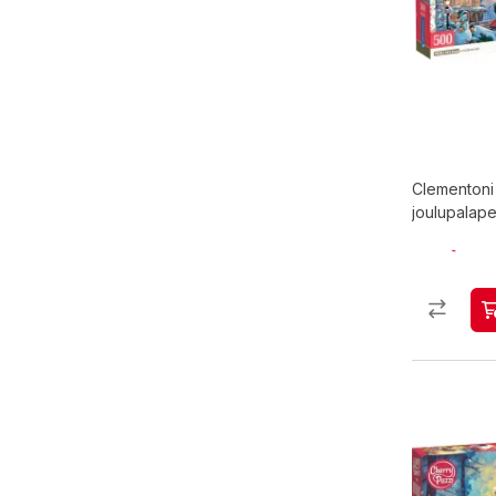
Clementon
joulupalapel