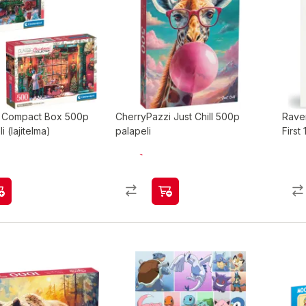
i Compact Box 500p
CherryPazzi Just Chill 500p
Rave
i (lajitelma)
palapeli
First