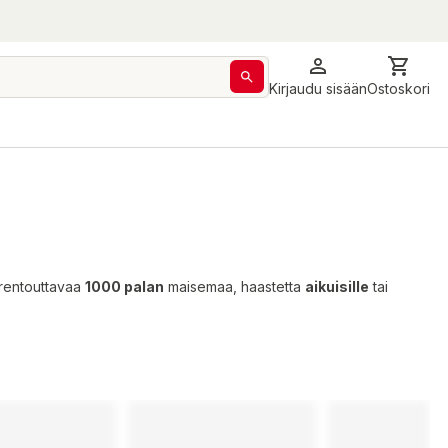
Kirjaudu sisään
Ostoskori
n rentouttavaa
1000 palan
maisemaa, haastetta
aikuisille
tai