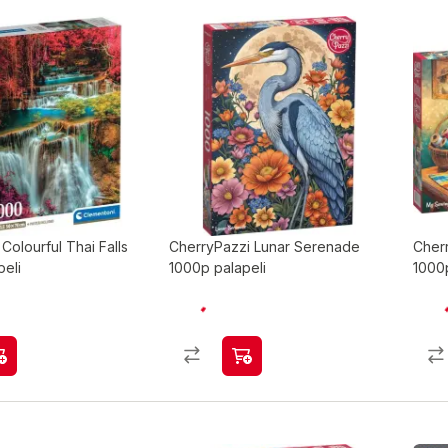
Colourful Thai Falls
CherryPazzi Lunar Serenade
Cher
peli
1000p palapeli
1000p