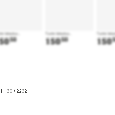
te latautuu...
Tuote latautuu...
Tuote latau
50
50
150
50
150
1 - 60 / 2262