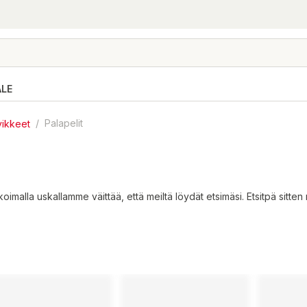
ALE
rvikkeet
/
Palapelit
oimalla uskallamme väittää, että meiltä löydät etsimäsi. Etsitpä sitte