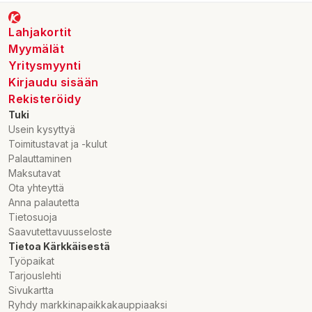
Riipisen Riistaherkut OyJärvenpääntie 193600 KUUSAMO
0500 177 627
shop@riipisen.fi
Lahjakortit
www.riipisen.fi
Myymälät
Yritysmyynti
Kirjaudu sisään
Rekisteröidy
Tuki
Usein kysyttyä
Toimitustavat ja -kulut
Palauttaminen
Maksutavat
Ota yhteyttä
Anna palautetta
Tietosuoja
Saavutettavuusseloste
Tietoa Kärkkäisestä
Työpaikat
Tarjouslehti
Sivukartta
Ryhdy markkinapaikkakauppiaaksi