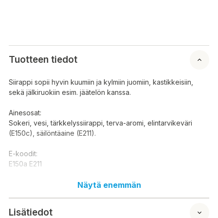
Tuotteen tiedot
Siirappi sopii hyvin kuumiin ja kylmiin juomiin, kastikkeisiin,
sekä jälkiruokiin esim. jäätelön kanssa.
Ainesosat:
Sokeri, vesi, tärkkelyssiirappi, terva-aromi, elintarvikeväri
(E150c), säilöntäaine (E211).
E-koodit:
E150a E211
Ravintosisältö / 100 g:
Näytä enemmän
Energia: 240 kcal 1004 kj
Rasva: 0 g
Lisätiedot
josta tyydyttynyttä: 0 g