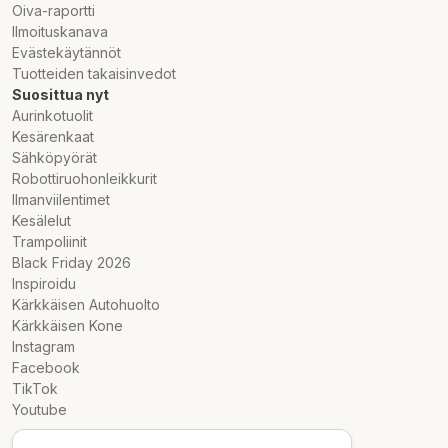
Oiva-raportti
Ilmoituskanava
Evästekäytännöt
Tuotteiden takaisinvedot
Suosittua nyt
Aurinkotuolit
Kesärenkaat
Sähköpyörät
Robottiruohonleikkurit
Ilmanviilentimet
Kesälelut
Trampoliinit
Black Friday 2026
Inspiroidu
Kärkkäisen Autohuolto
Kärkkäisen Kone
Instagram
Facebook
TikTok
Youtube