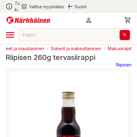
Tu
Valitse myymäläsi
Suomi
ki
austeet ja maustaminen
/
Sokerit ja makeuttaminen
/
Makusiirapit
Riipisen 260g tervasiirappi
Riipisen