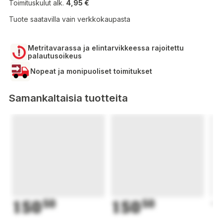
Toimituskulut alk.
4,95 €
Tuote saatavilla vain verkkokaupasta
Metritavarassa ja elintarvikkeessa rajoitettu
palautusoikeus
Nopeat ja monipuoliset toimitukset
Samankaltaisia tuotteita
150
50
150
50
1