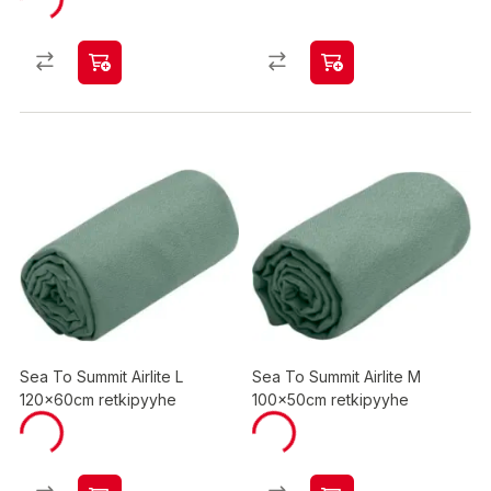
Sea To Summit Airlite L
Sea To Summit Airlite M
120x60cm retkipyyhe
100x50cm retkipyyhe