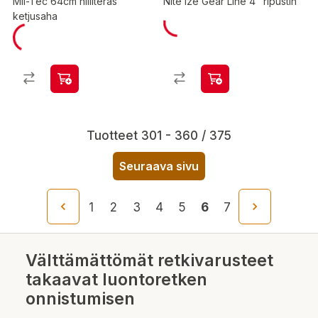
Mil-Tec 64cm hiiliteräs
Nite Ize Gear Line 4" ripustin
ketjusaha
Tuotteet 301 - 360 / 375
Seuraava sivu
1
2
3
4
5
6
7
Välttämättömät retkivarusteet
takaavat luontoretken
onnistumisen