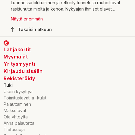
Luonnossa liikkuminen ja retkeily tunnetusti rauhoittavat
rasittunutta mieltä ja kehoa. Nykyajan ihmiset elävät
hektisen arjen ja kiireen keskellä, joten suomalainen
Näytä enemmän
puhdas luonto koetaan yhä useammin arjen pakopaikaksi.
Erämaa kutsuu retkeilemään, vaeltamaan ja kokemaan
Takaisin alkuun
unohtumattomia luontoelämyksiä omassa rauhassa.
Retkeily tai vaellus onnistuu parhaiten, kun retkeilijä
valmistautuu reissuun asianmukaisesti ja olosuhteet
Lahjakortit
huomioiden. Välttämättömät retkivarusteet, kuten kiikarit,
Myymälät
ensiapuvälineet ja tulentekovälineet takaavat luontoretken
Yritysmyynti
onnistumisen.
Kirjaudu sisään
Rekisteröidy
Tuki
Usein kysyttyä
Toimitustavat ja -kulut
Palauttaminen
Maksutavat
Ota yhteyttä
Anna palautetta
Tietosuoja