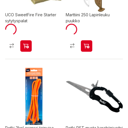
UCO SweetFire Fire Starter
Marttiini 250 Lapinleuku
sytytyspalat
puukko
Retki 2kpl oranssi taipuisa
Retki RST musta karabiiniveitsi