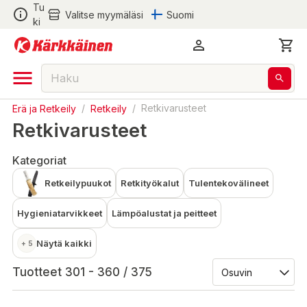
Tu
Valitse myymäläsi
Suomi
ki
Erä ja Retkeily
/
Retkeily
/
Retkivarusteet
Retkivarusteet
Kategoriat
Retkeilypuukot
Retkityökalut
Tulentekovälineet
Hygieniatarvikkeet
Lämpöalustat ja peitteet
Näytä kaikki
+ 5
Tuotteet 301 - 360 / 375