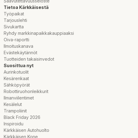
Saavutettavuusseloste
Tietoa Kärkkäisestä
Työpaikat
Tarjouslehti
Sivukartta
Ryhdy markkinapaikkakauppiaaksi
Oiva-raportti
Ilmoituskanava
Evästekäytännöt
Tuotteiden takaisinvedot
Suosittua nyt
Aurinkotuolit
Kesärenkaat
Sähköpyörät
Robottiruohonleikkurit
Ilmanviilentimet
Kesälelut
Trampoliinit
Black Friday 2026
Inspiroidu
Kärkkäisen Autohuolto
Kärkkäisen Kone