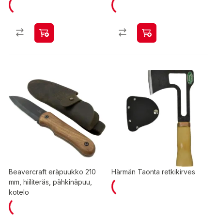
Beavercraft eräpuukko 210
Härmän Taonta retkikirves
mm, hiiliteräs, pähkinäpuu,
kotelo