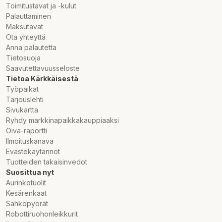
Toimitustavat ja -kulut
Palauttaminen
Maksutavat
Ota yhteyttä
Anna palautetta
Tietosuoja
Saavutettavuusseloste
Tietoa Kärkkäisestä
Työpaikat
Tarjouslehti
Sivukartta
Ryhdy markkinapaikkakauppiaaksi
Oiva-raportti
Ilmoituskanava
Evästekäytännöt
Tuotteiden takaisinvedot
Suosittua nyt
Aurinkotuolit
Kesärenkaat
Sähköpyörät
Robottiruohonleikkurit