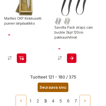
Marttiini CKP Kinkkusetti
puinen lahjalaatikko
Savotta Pack straps cam
buckle 2kpl 120cm
pakkaushihnat
Tuotteet 121 - 180 / 375
Seuraava sivu
1
2
3
4
5
6
7