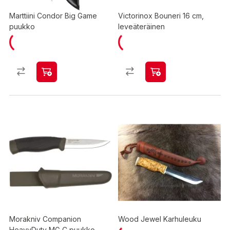
Marttiini Condor Big Game
Victorinox Bouneri 16 cm,
puukko
leveäteräinen
Morakniv Companion
Wood Jewel Karhuleuku
HeavyDuty MG C puukko