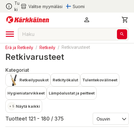
Tu
Valitse myymäläsi
Suomi
ki
Erä ja Retkeily
/
Retkeily
/
Retkivarusteet
Retkivarusteet
Kategoriat
Retkeilypuukot
Retkityökalut
Tulentekovälineet
Hygieniatarvikkeet
Lämpöalustat ja peitteet
Näytä kaikki
+ 5
Tuotteet 121 - 180 / 375