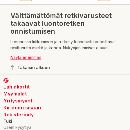
Välttämättömät retkivarusteet
takaavat luontoretken
onnistumisen
Luonnossa liikkuminen ja retkeily tunnetusti rauhoittavat
rasittunutta mieltä ja kehoa. Nykyajan ihmiset elävät
hektisen arjen ja kiireen keskellä, joten suomalainen
Näytä enemmän
puhdas luonto koetaan yhä useammin arjen pakopaikaksi.
Erämaa kutsuu retkeilemään, vaeltamaan ja kokemaan
Takaisin alkuun
unohtumattomia luontoelämyksiä omassa rauhassa.
Retkeily tai vaellus onnistuu parhaiten, kun retkeilijä
valmistautuu reissuun asianmukaisesti ja olosuhteet
Lahjakortit
huomioiden. Välttämättömät retkivarusteet, kuten kiikarit,
Myymälät
ensiapuvälineet ja tulentekovälineet takaavat luontoretken
Yritysmyynti
onnistumisen.
Kirjaudu sisään
Rekisteröidy
Tuki
Usein kysyttyä