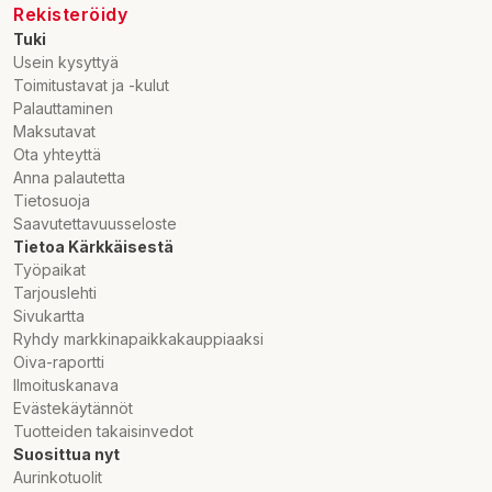
Rekisteröidy
Tuki
Usein kysyttyä
Toimitustavat ja -kulut
Palauttaminen
Maksutavat
Ota yhteyttä
Anna palautetta
Tietosuoja
Saavutettavuusseloste
Tietoa Kärkkäisestä
Työpaikat
Tarjouslehti
Sivukartta
Ryhdy markkinapaikkakauppiaaksi
Oiva-raportti
Ilmoituskanava
Evästekäytännöt
Tuotteiden takaisinvedot
Suosittua nyt
Aurinkotuolit