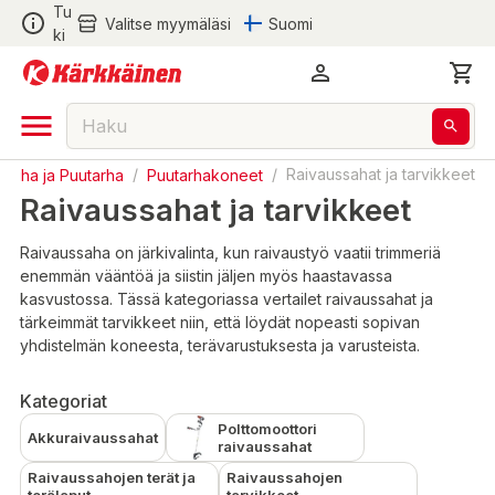
Tu
Valitse myymäläsi
Suomi
ki
Piha ja Puutarha
/
Puutarhakoneet
/
Raivaussahat ja tarvikkeet
Raivaussahat ja tarvikkeet
Raivaussaha on järkivalinta, kun raivaustyö vaatii trimmeriä
enemmän vääntöä ja siistin jäljen myös haastavassa
kasvustossa. Tässä kategoriassa vertailet raivaussahat ja
tärkeimmät tarvikkeet niin, että löydät nopeasti sopivan
yhdistelmän koneesta, terävarustuksesta ja varusteista.
Kategoriat
Polttomoottori
Akkuraivaussahat
raivaussahat
Raivaussahojen terät ja
Raivaussahojen