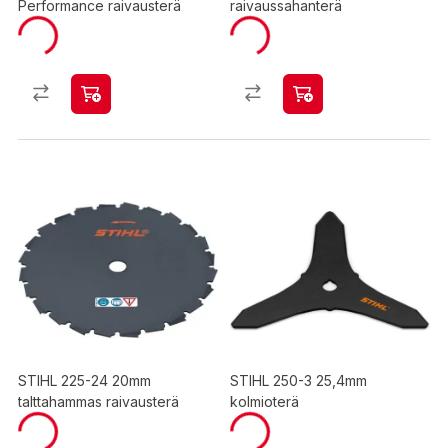
Performance raivausterä
raivaussahanterä
STIHL 225-24 20mm
STIHL 250-3 25,4mm
talttahammas raivausterä
kolmioterä