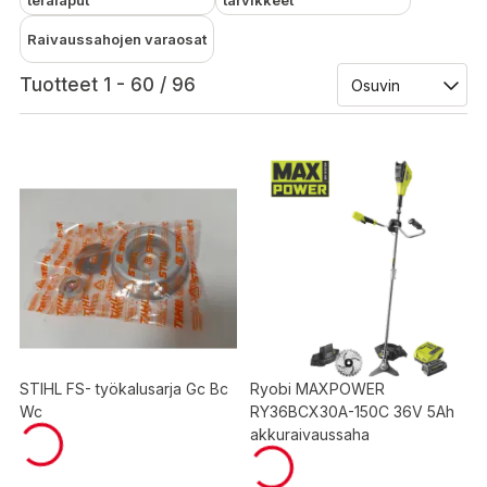
terälaput
tarvikkeet
Raivaussahojen varaosat
Tuotteet 1 - 60 / 96
STIHL FS- työkalusarja Gc Bc
Ryobi MAXPOWER
Wc
RY36BCX30A-150C 36V 5Ah
akkuraivaussaha