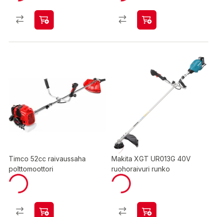
Timco 52cc raivaussaha
Makita XGT UR013G 40V
polttomoottori
ruohoraivuri runko