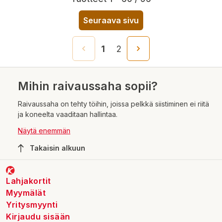
Seuraava sivu
1
2
Mihin raivaussaha sopii?
Raivaussaha on tehty töihin, joissa pelkkä siistiminen ei riitä
ja koneelta vaaditaan hallintaa.
Näytä enemmän
Takaisin alkuun
Lahjakortit
Myymälät
Yritysmyynti
Kirjaudu sisään