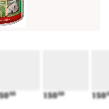
50
50
150
50
150