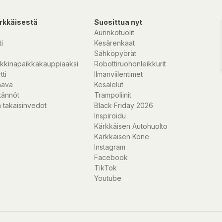
rkkäisestä
Suosittua nyt
Aurinkotuolit
i
Kesärenkaat
Sähköpyörät
kkinapaikkakauppiaaksi
Robottiruohonleikkurit
tti
Ilmanviilentimet
nava
Kesälelut
tännöt
Trampoliinit
 takaisinvedot
Black Friday 2026
Inspiroidu
Kärkkäisen Autohuolto
Kärkkäisen Kone
Instagram
Facebook
TikTok
Youtube