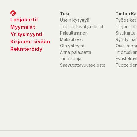
Tuki
Tietoa Kä
Lahjakortit
Usein kysyttyä
Työpaikat
Myymälät
Toimitustavat ja -kulut
Tarjousleht
Palauttaminen
Sivukartta
Yritysmyynti
Maksutavat
Ryhdy mar
Kirjaudu sisään
Ota yhteyttä
Oiva-rapor
Rekisteröidy
Anna palautetta
Ilmoituska
Tietosuoja
Evästekäy
Saavutettavuusseloste
Tuotteiden