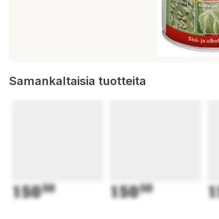
Samankaltaisia tuotteita
150
50
150
50
1