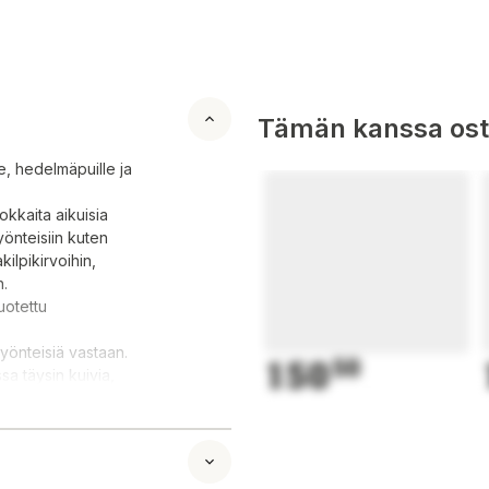
Tämän kanssa oste
e, hedelmäpuille ja
okkaita aikuisia
yönteisiin kuten
akilpikirvoihin,
n.
uotettu
hyönteisiä vastaan.
150
50
sa täysin kuivia,
llä säällä, jolloin
.