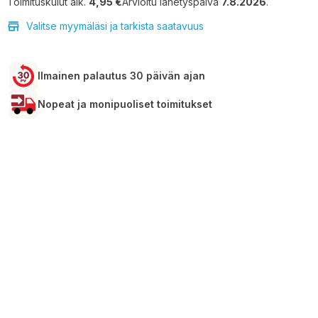
Toimituskulut alk.
4,95 €
Arvioitu lähetyspäivä
7.8.2026
.
Valitse myymäläsi ja tarkista saatavuus
Ilmainen palautus 30 päivän ajan
Nopeat ja monipuoliset toimitukset