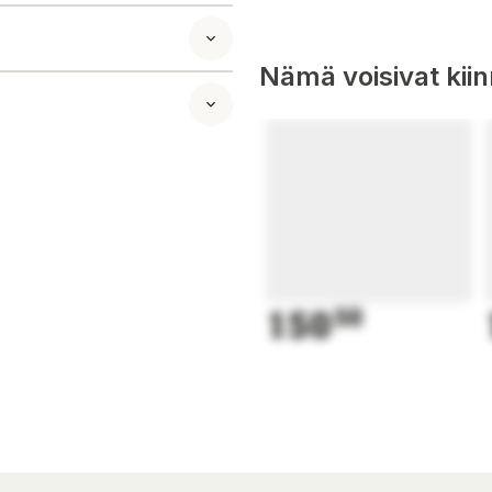
 useimmiten ovat.
a, toimistoissa,
Nämä voisivat kii
smerkinnät ja
150
50