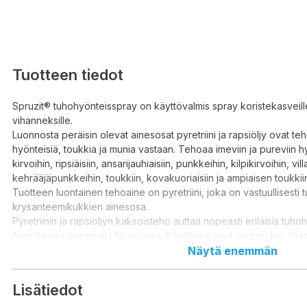
Tuotteen tiedot
Spruzit® tuhohyönteisspray on käyttövalmis spray koristekasveill
vihanneksille.
Luonnosta peräisin olevat ainesosat pyretriini ja rapsiöljy ovat teh
hyönteisiä, toukkia ja munia vastaan. Tehoaa imeviin ja pureviin h
kirvoihin, ripsiäisiin, ansarijauhiaisiin, punkkeihin, kilpikirvoihin, vill
kehrääjäpunkkeihin, toukkiin, kovakuoriaisiin ja ampiaisen toukkii
Tuotteen luontainen tehoaine on pyretriini, joka on vastuullisesti t
krysanteemikukkien ainesosa.
Pyretriinin ja rapsiöljyn kaksoisteho auttaa nopeasti erilaisia tuho
Aine hajoaa nopeasti UV-valossa. Käsittele kasvit vain niiden olles
älä käsittele juuri ennen sadetta. Suihkutus on paras suorittaa tyyne
Näytä enemmän
aine ei kulkeudu muualle.
Lämpötilan tulee olla alle 25 °C kasvin vaurioitumisen välttämiseksi
Lisätiedot
Huolehdi annostelun noudattamisesta.