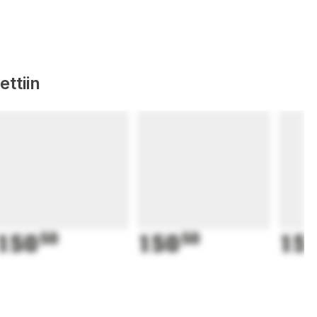
ttiin
150
50
150
50
15