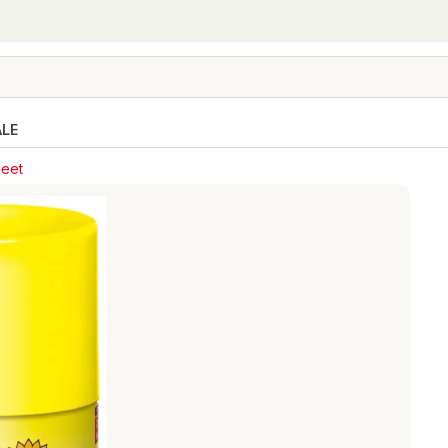
ALE
neet