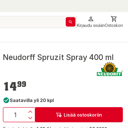
Kirjaudu sisään
Ostoskori
Neudorff Spruzit Spray 400 ml
14,99 €
14
99
Saatavilla yli 20 kpl
Lisää ostoskoriin