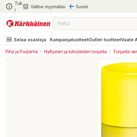
Tuk
Valitse myymäläsi
Suomi
i
Selaa osastoja
Kampanjatuotteet
Outlet-tuotteet
Vaate 
Piha ja Puutarha
/
Hyttysten ja tuholaisten torjunta
/
Torjunta-ai