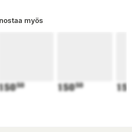
nnostaa myös
150
50
150
50
15