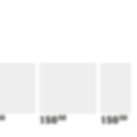
50
150
50
150
50