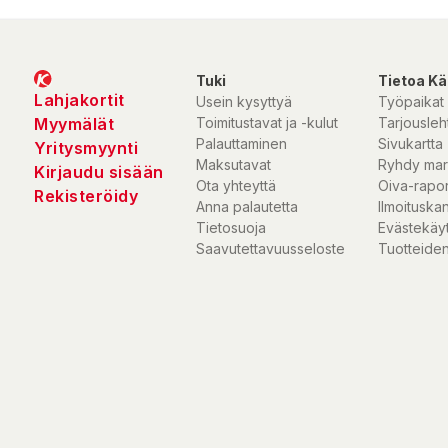
Tuki
Tietoa Kä
Lahjakortit
Usein kysyttyä
Työpaikat
Myymälät
Toimitustavat ja -kulut
Tarjousleht
Palauttaminen
Sivukartta
Yritysmyynti
Maksutavat
Ryhdy mar
Kirjaudu sisään
Ota yhteyttä
Oiva-rapor
Rekisteröidy
Anna palautetta
Ilmoituska
Tietosuoja
Evästekäy
Saavutettavuusseloste
Tuotteiden