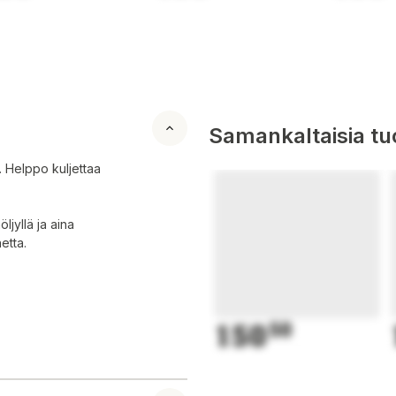
Samankaltaisia tuo
.. Helppo kuljettaa
jyllä ja aina
etta.
150
50
tää