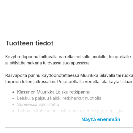
Tuotteen tiedot
Kevyt retkipannu taittuvalla varrella metsälle, mökille, leiripaikalle.
ja säilyttää mukana tulevassa suojapussissa.
Rasvapolta pannu käyttöönotettaessa Muurikka Silavalla tai ruokaöl
tarpeen tullen jatkossakin. Pese pelkällä vedellä, älä käytä tiskiain
Klassinen Muurikka Leisku retkipannu
Leiskulla paistuu kaikki retkiherkut nuotiolla
Suomessa valmistettu
Taittuvan kahvan ansiosta pannu menee pieneen tilaan
Paino 1,1 kg, pannun halkaisija 26 cm
Näytä enemmän
Materiaali kuumavalssattu teräs, puinen kahva
Mukana suojapussi jossa pannua on helppo kantaa ja säilyt