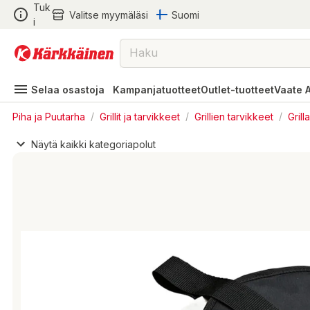
Tuk
Valitse myymäläsi
Suomi
i
Selaa osastoja
Kampanjatuotteet
Outlet-tuotteet
Vaate 
Piha ja Puutarha
/
Grillit ja tarvikkeet
/
Grillien tarvikkeet
/
Grill
Näytä kaikki kategoriapolut