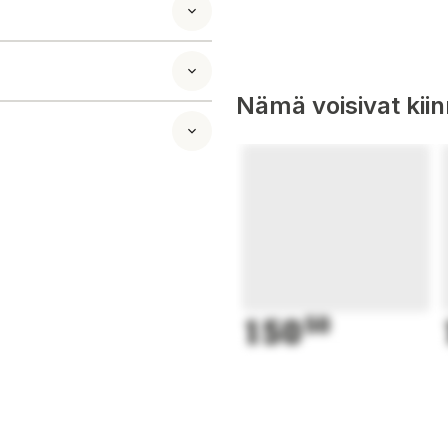
öä esim. Muurikka
Nämä voisivat kii
pingen... Lätt att
h vid behov i
l.
utrymme
150
50