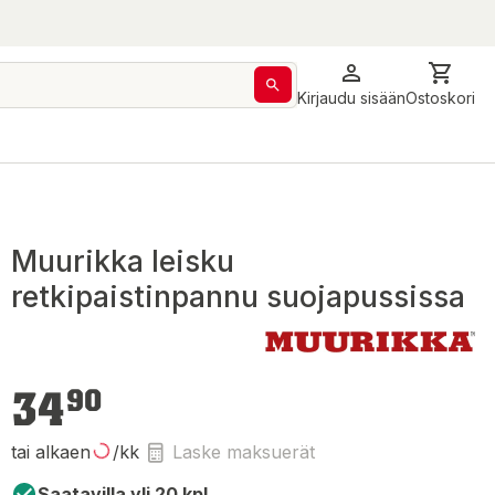
Kirjaudu sisään
Ostoskori
Muurikka leisku
retkipaistinpannu suojapussissa
34,90 €
34
90
tai alkaen
/kk
Laske maksuerät
Saatavilla yli 20 kpl