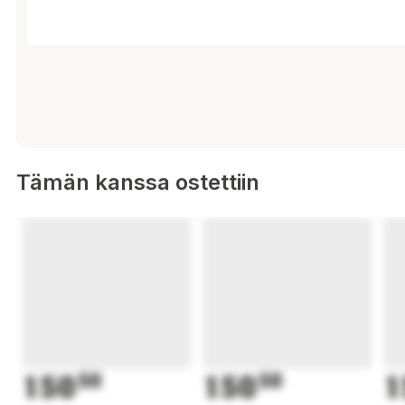
Tämän kanssa ostettiin
150
50
150
50
1