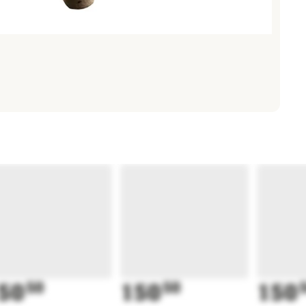
50
50
150
50
150