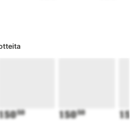
tteita
150
50
150
50
15