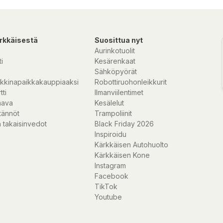
rkkäisestä
Suosittua nyt
Aurinkotuolit
i
Kesärenkaat
Sähköpyörät
kkinapaikkakauppiaaksi
Robottiruohonleikkurit
tti
Ilmanviilentimet
nava
Kesälelut
tännöt
Trampoliinit
 takaisinvedot
Black Friday 2026
Inspiroidu
Kärkkäisen Autohuolto
Kärkkäisen Kone
Instagram
Facebook
TikTok
Youtube