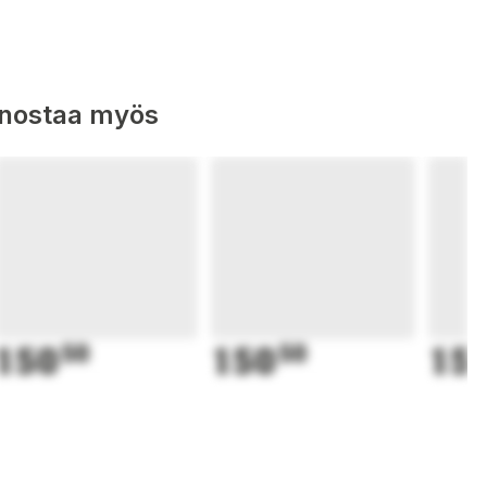
nnostaa myös
150
50
150
50
15