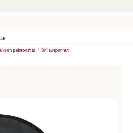
ALE
auksen paistoastiat
/
Grillauspannut