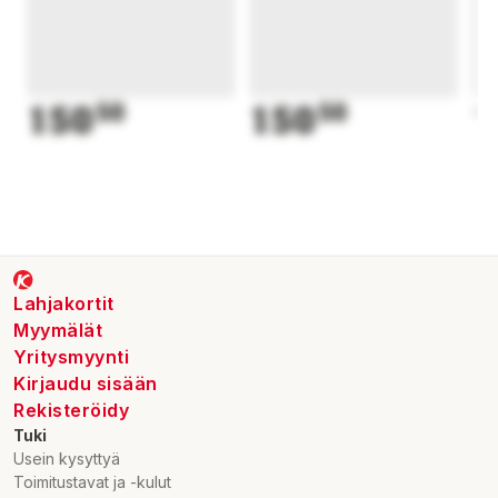
150
50
150
50
1
Lahjakortit
Myymälät
Yritysmyynti
Kirjaudu sisään
Rekisteröidy
Tuki
Usein kysyttyä
Toimitustavat ja -kulut