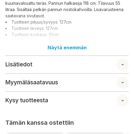
kuumavalssattu teräs. Pannun halkaisija 118 cm. Tilavuus 55
litraa. Sisältää pelkän pannun nostokahvoilla. Lisävarusteena
saatavana sivutasot.
Tuotteen pituus/syvyys: 127cm
Tuotteen leveys: 127cm
Tuotteen korkeus: 10cm
Näytä enemmän
De största storlekarna av våra klassiska kokkärl är lämpliga för
mångsidig matlagning på fester och för familjebruk.
Lisätiedot
Kompatibel med Gas 100/120 LL. Tillverkad i Finland. Material
varmvalsat stål. Panns diameter 118 cm. Volym 55 liter.
Inkluderar bara en panna med lyfthandtag. Sidohyllor finns
Myymäläsaatavuus
som tillbehör.
Produktlängd/djup: 127cm
Produktbredd: 127cm
Kysy tuotteesta
Produkthöjd: 10 cm
Tämän kanssa ostettiin