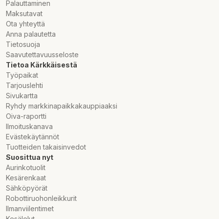
Palauttaminen
Maksutavat
Ota yhteyttä
Anna palautetta
Tietosuoja
Saavutettavuusseloste
Tietoa Kärkkäisestä
Työpaikat
Tarjouslehti
Sivukartta
Ryhdy markkinapaikkakauppiaaksi
Oiva-raportti
Ilmoituskanava
Evästekäytännöt
Tuotteiden takaisinvedot
Suosittua nyt
Aurinkotuolit
Kesärenkaat
Sähköpyörät
Robottiruohonleikkurit
Ilmanviilentimet
Kesälelut