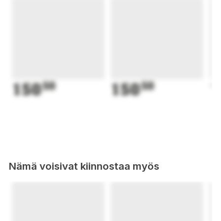
150
50
150
50
1
Nämä voisivat kiinnostaa myös