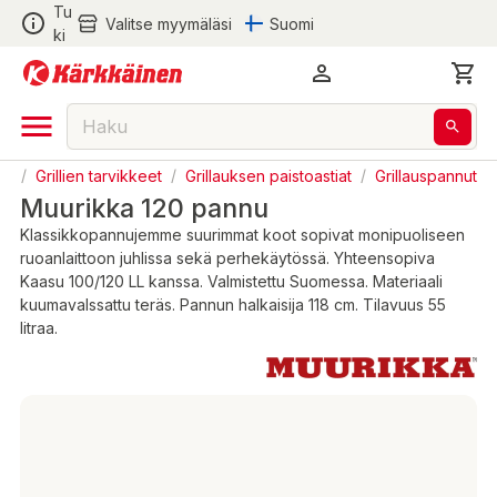
Tu
Valitse myymäläsi
Suomi
ki
et
/
Grillien tarvikkeet
/
Grillauksen paistoastiat
/
Grillauspannut
Muurikka 120 pannu
Klassikkopannujemme suurimmat koot sopivat monipuoliseen
ruoanlaittoon juhlissa sekä perhekäytössä. Yhteensopiva
Kaasu 100/120 LL kanssa. Valmistettu Suomessa. Materiaali
kuumavalssattu teräs. Pannun halkaisija 118 cm. Tilavuus 55
litraa.