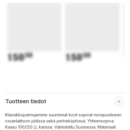
150
50
150
50
1
Tuotteen tiedot
Klassikkopannujemme suurimmat koot sopivat monipuoliseen
ruoanlaittoon juhlissa sekä perhekäytössä. Yhteensopiva
Kaasu 100/120 LL kanssa. Valmistettu Suomessa. Materiaali