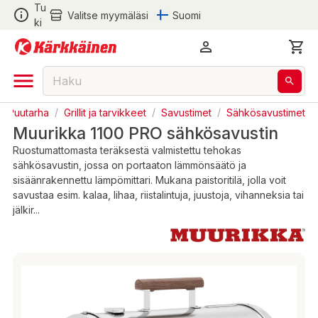
Tu
Valitse myymäläsi
Suomi
ki
ja Puutarha
/
Grillit ja tarvikkeet
/
Savustimet
/
Sähkösavustimet
Muurikka 1100 PRO sähkösavustin
Ruostumattomasta teräksestä valmistettu tehokas
sähkösavustin, jossa on portaaton lämmönsäätö ja
sisäänrakennettu lämpömittari. Mukana paistoritilä, jolla voit
savustaa esim. kalaa, lihaa, riistalintuja, juustoja, vihanneksia tai
jälkir...