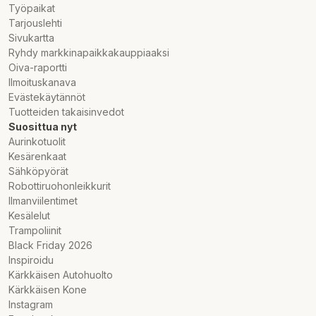
Työpaikat
Tarjouslehti
Sivukartta
Ryhdy markkinapaikkakauppiaaksi
Oiva-raportti
Ilmoituskanava
Evästekäytännöt
Tuotteiden takaisinvedot
Suosittua nyt
Aurinkotuolit
Kesärenkaat
Sähköpyörät
Robottiruohonleikkurit
Ilmanviilentimet
Kesälelut
Trampoliinit
Black Friday 2026
Inspiroidu
Kärkkäisen Autohuolto
Kärkkäisen Kone
Instagram