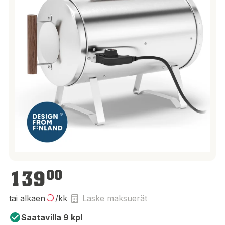
139,00 €
139
00
tai alkaen
/kk
Laske maksuerät
Saatavilla 9 kpl