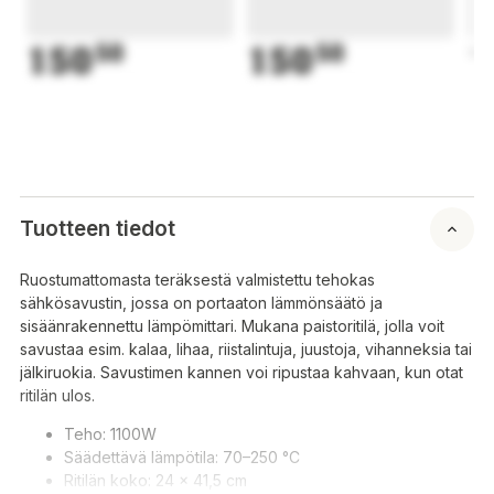
150
50
150
50
1
Tuotteen tiedot
Ruostumattomasta teräksestä valmistettu tehokas
sähkösavustin, jossa on portaaton lämmönsäätö ja
sisäänrakennettu lämpömittari. Mukana paistoritilä, jolla voit
savustaa esim. kalaa, lihaa, riistalintuja, juustoja, vihanneksia tai
jälkiruokia. Savustimen kannen voi ripustaa kahvaan, kun otat
ritilän ulos.
Teho: 1100W
Säädettävä lämpötila: 70–250 °C
Ritilän koko: 24 x 41,5 cm