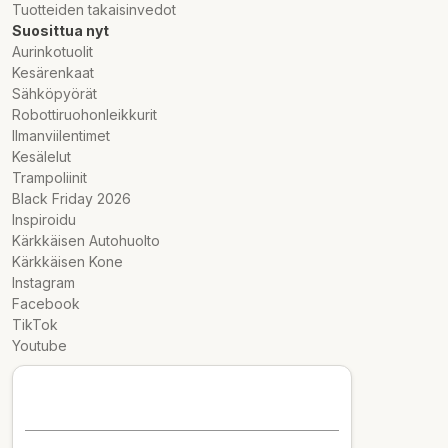
Tuotteiden takaisinvedot
Suosittua nyt
Aurinkotuolit
Kesärenkaat
Sähköpyörät
Robottiruohonleikkurit
Ilmanviilentimet
Kesälelut
Trampoliinit
Black Friday 2026
Inspiroidu
Kärkkäisen Autohuolto
Kärkkäisen Kone
Instagram
Facebook
TikTok
Youtube