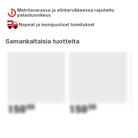
Metritavarassa ja elintarvikkeessa rajoitettu
palautusoikeus
Nopeat ja monipuoliset toimitukset
Samankaltaisia tuotteita
150
50
150
50
1