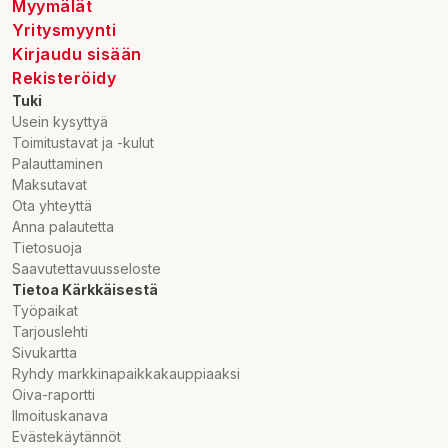
Myymälät
GEORGES MONIN SAS
Yritysmyynti
3 Rue Georges Monin BP 25,18001 Bourges Cedex, France
Kirjaudu sisään
Rekisteröidy
Tuki
Usein kysyttyä
Toimitustavat ja -kulut
Palauttaminen
Maksutavat
Ota yhteyttä
Anna palautetta
Tietosuoja
Saavutettavuusseloste
Tietoa Kärkkäisestä
Työpaikat
Tarjouslehti
Sivukartta
Ryhdy markkinapaikkakauppiaaksi
Oiva-raportti
Ilmoituskanava
Evästekäytännöt