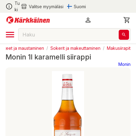
Tu
Valitse myymäläsi
Suomi
ki
austeet ja maustaminen
/
Sokerit ja makeuttaminen
/
Makusiirapit
Monin 1l karamelli siirappi
Monin