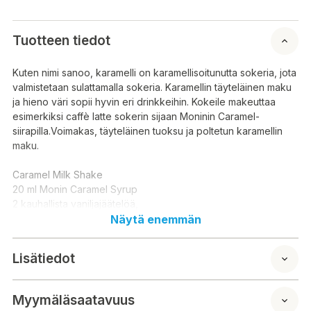
Tuotteen tiedot
Kuten nimi sanoo, karamelli on karamellisoitunutta sokeria, jota
valmistetaan sulattamalla sokeria. Karamellin täyteläinen maku
ja hieno väri sopii hyvin eri drinkkeihin. Kokeile makeuttaa
esimerkiksi caffè latte sokerin sijaan Moninin Caramel-
siirapilla.Voimakas, täyteläinen tuoksu ja poltetun karamellin
maku.
Caramel Milk Shake
20 ml Monin Caramel Syrup
2 kauhallista vaniljajäätelöä,
80 ml maitoa
Näytä enemmän
Laita ainekset tehosekoittimeen ja kaada päälle jääpaloja.
Lisätiedot
Sekoita kunnes seos on tasaista ja kaada se tarjoilulaseihin.
Valmista tarjoiltavaksi!
Myymäläsaatavuus
Ainesosat: