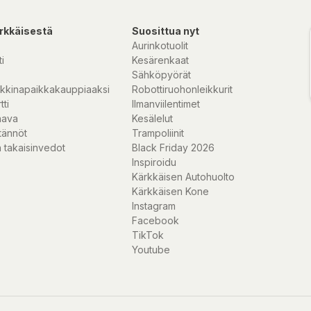
a 7'')
rkkäisestä
Suosittua nyt
Aurinkotuolit
i
Kesärenkaat
Sähköpyörät
kkinapaikkakauppiaaksi
Robottiruohonleikkurit
tti
Ilmanviilentimet
nava
Kesälelut
tännöt
Trampoliinit
 takaisinvedot
Black Friday 2026
Inspiroidu
Kärkkäisen Autohuolto
Kärkkäisen Kone
Instagram
Facebook
TikTok
Youtube
 som gör att du
r dem mycket
as med alla