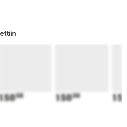
ttiin
150
50
150
50
15