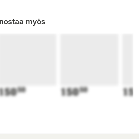
nnostaa myös
150
50
150
50
15