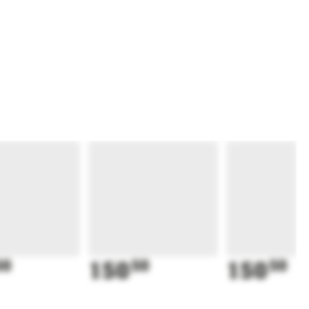
50
150
50
150
50