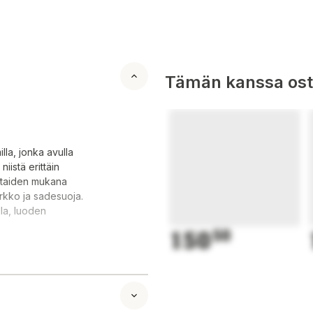
Tämän kanssa oste
lla, jonka avulla
iistä erittäin
ttaiden mukana
erkko ja sadesuoja.
lla, luoden
150
50
painalluksella!
in kompaktit.
pyörät (edessä