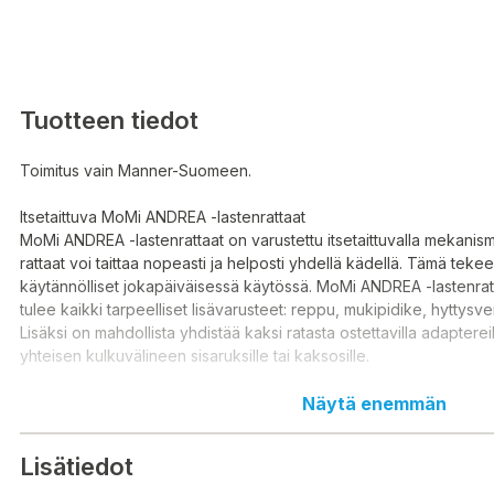
Tuotteen tiedot
Toimitus vain Manner-Suomeen.
Itsetaittuva MoMi ANDREA -lastenrattaat
MoMi ANDREA -lastenrattaat on varustettu itsetaittuvalla mekanismi
rattaat voi taittaa nopeasti ja helposti yhdellä kädellä. Tämä tekee n
käytännölliset jokapäiväisessä käytössä. MoMi ANDREA -lastenra
tulee kaikki tarpeelliset lisävarusteet: reppu, mukipidike, hyttysv
Lisäksi on mahdollista yhdistää kaksi ratasta ostettavilla adapterei
yhteisen kulkuvälineen sisaruksille tai kaksosille.
• MoMi ANDREA -lastenrattaiden ominaisuudet:
Näytä enemmän
o Itsetaittuva mekanismi, joka on aina käyttövalmis yhdellä napin 
Taitettuna rattaat seisovat tukevasti pystyasennossa ja ovat erittä
Lisätiedot
o Tukevat, puhkeamattomasta EVA-vaahtomuovista valmistetut 