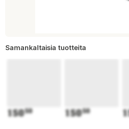
Samankaltaisia tuotteita
150
50
150
50
1