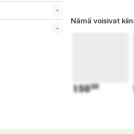
stossa.
o ja sadesuoja -
innittää rattaiden
Nämä voisivat kii
 on laskettu,
 ilmanvaihtoa
ta.
 pienen
iden
distää
150
50
ennossa