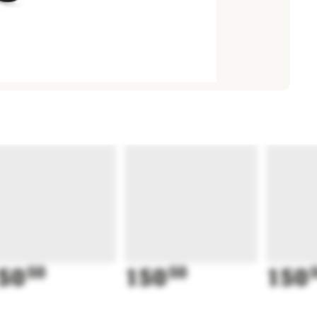
50
50
150
50
150