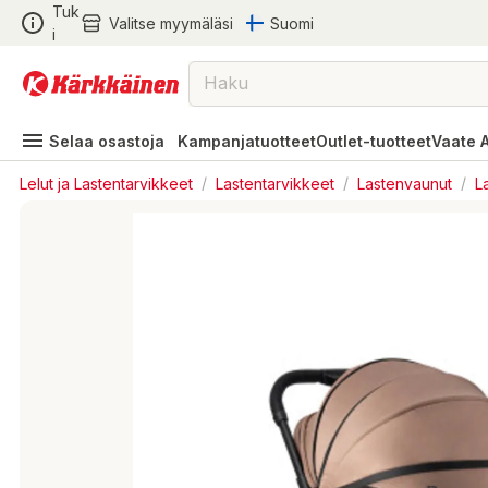
Tuk
Valitse myymäläsi
Suomi
i
Selaa osastoja
Kampanjatuotteet
Outlet-tuotteet
Vaate 
Lelut ja Lastentarvikkeet
/
Lastentarvikkeet
/
Lastenvaunut
/
L