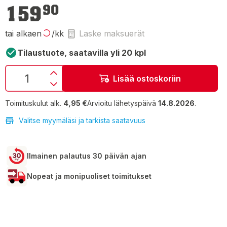
159,90 €
159
90
tai alkaen
/kk
Laske maksuerät
Tilaustuote, saatavilla yli 20 kpl
Lisää ostoskoriin
Toimituskulut alk.
4,95 €
Arvioitu lähetyspäivä
14.8.2026
.
Valitse myymäläsi ja tarkista saatavuus
Ilmainen palautus 30 päivän ajan
Nopeat ja monipuoliset toimitukset