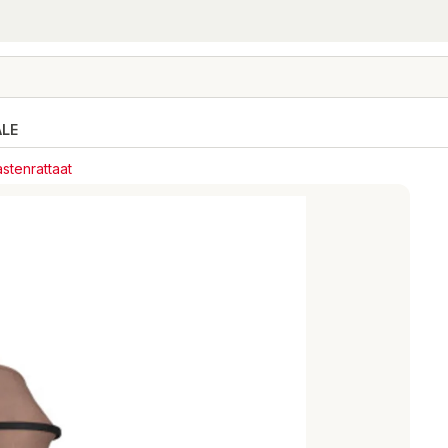
ALE
astenrattaat