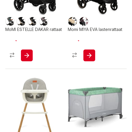
MoMI ESTELLE DAKAR rattaat
Momi MIYA EVA lastenrattaat