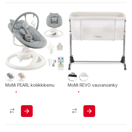
MoMi PEARL koliikkikeinu
MoMi REVO vauvansänky