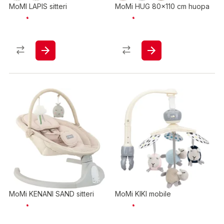
MoMI LAPIS sitteri
MoMi HUG 80x110 cm huopa
MoMi KENANI SAND sitteri
MoMi KIKI mobile