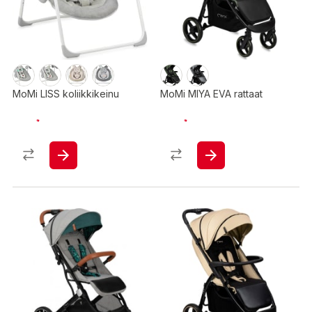
MoMi LISS koliikkikeinu
MoMi MIYA EVA rattaat