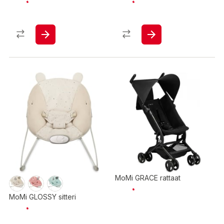
MoMi GRACE rattaat
MoMi GLOSSY sitteri