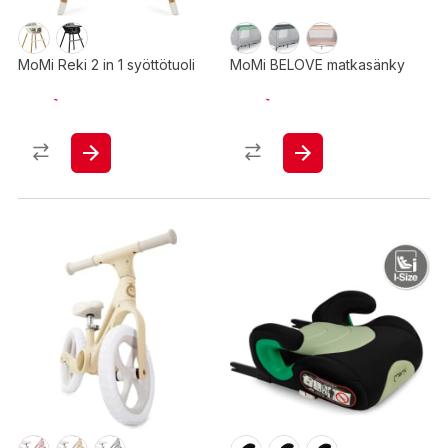
MoMi Reki 2 in 1 syöttötuoli
MoMi BELOVE matkasänky