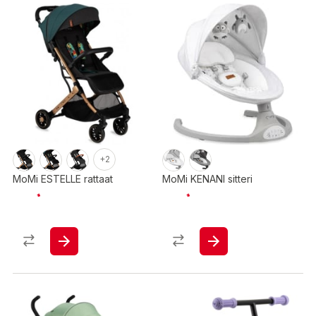
+2
MoMi ESTELLE rattaat
MoMi KENANI sitteri