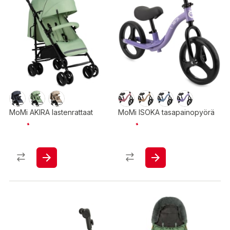
MoMi AKIRA lastenrattaat
MoMi ISOKA tasapainopyörä