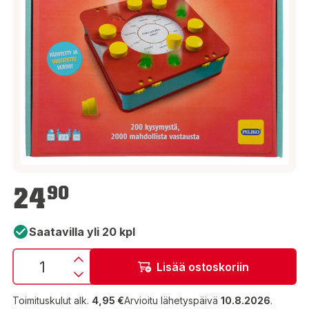
24,90 €
24
90
Saatavilla yli 20 kpl
Lisää ostoskoriin
Toimituskulut alk.
4,95 €
Arvioitu lähetyspäivä
10.8.2026
.