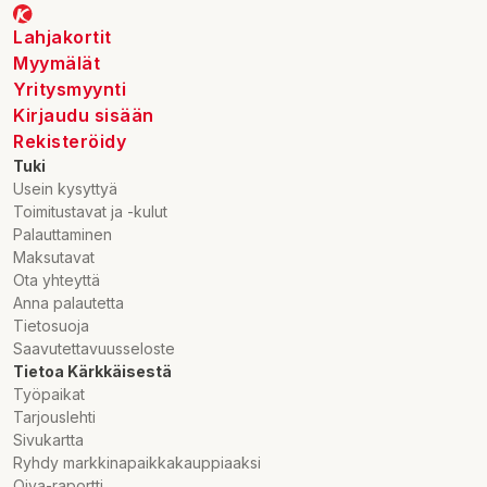
Lahjakortit
Myymälät
Yritysmyynti
Kirjaudu sisään
Rekisteröidy
Tuki
Usein kysyttyä
Toimitustavat ja -kulut
Palauttaminen
Maksutavat
Ota yhteyttä
Anna palautetta
Tietosuoja
Saavutettavuusseloste
Tietoa Kärkkäisestä
Työpaikat
Tarjouslehti
Sivukartta
Ryhdy markkinapaikkakauppiaaksi
Oiva-raportti