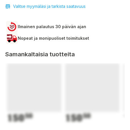
Valitse myymäläsi ja tarkista saatavuus
Ilmainen palautus 30 päivän ajan
Nopeat ja monipuoliset toimitukset
Samankaltaisia tuotteita
150
50
150
50
1