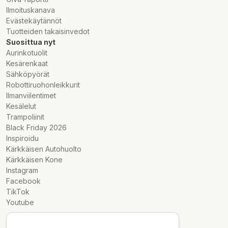
Ilmoituskanava
Evästekäytännöt
Tuotteiden takaisinvedot
Suosittua nyt
Aurinkotuolit
Kesärenkaat
Sähköpyörät
Robottiruohonleikkurit
Ilmanviilentimet
Kesälelut
Trampoliinit
Black Friday 2026
Inspiroidu
Kärkkäisen Autohuolto
Kärkkäisen Kone
Instagram
Facebook
TikTok
Youtube