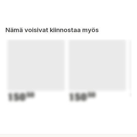
Nämä voisivat kiinnostaa myös
150
50
150
50
1