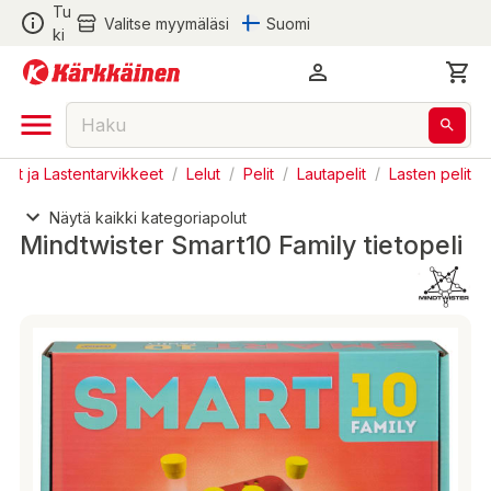
Tu
Valitse myymäläsi
Suomi
ki
elut ja Lastentarvikkeet
/
Lelut
/
Pelit
/
Lautapelit
/
Lasten pelit
Näytä kaikki kategoriapolut
Mindtwister Smart10 Family tietopeli