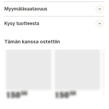
Myymäläsaatavuus
Kysy tuotteesta
Tämän kanssa ostettiin
150
50
150
50
1