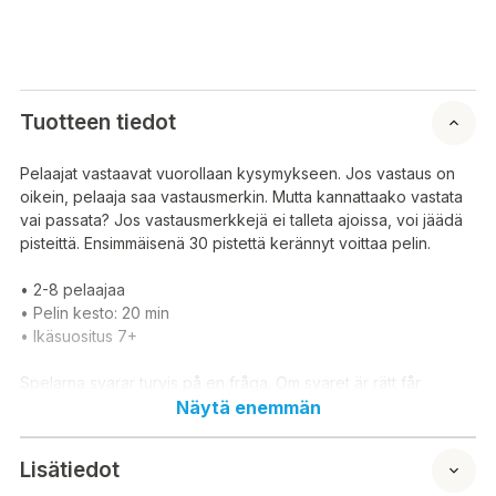
Tuotteen tiedot
Pelaajat vastaavat vuorollaan kysymykseen. Jos vastaus on
oikein, pelaaja saa vastausmerkin. Mutta kannattaako vastata
vai passata? Jos vastausmerkkejä ei talleta ajoissa, voi jäädä
pisteittä. Ensimmäisenä 30 pistettä kerännyt voittaa pelin.
• 2-8 pelaajaa
• Pelin kesto: 20 min
• Ikäsuositus 7+
Spelarna svarar turvis på en fråga. Om svaret är rätt får
spelaren behålla svarsmarkören. Men lönar det
Näytä enemmän
sig att svara eller att passa? Om svarsmarkörerna inte sparas i
tid, kan man bli utan poäng. Den som
Lisätiedot
först når 30 poäng vinner spelet.