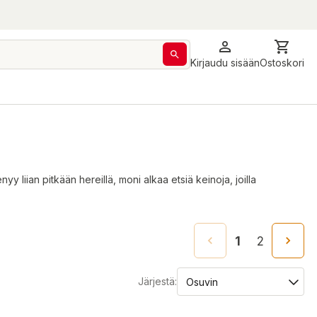
Kirjaudu sisään
Ostoskori
y liian pitkään hereillä, moni alkaa etsiä keinoja, joilla
1
2
Järjestä: