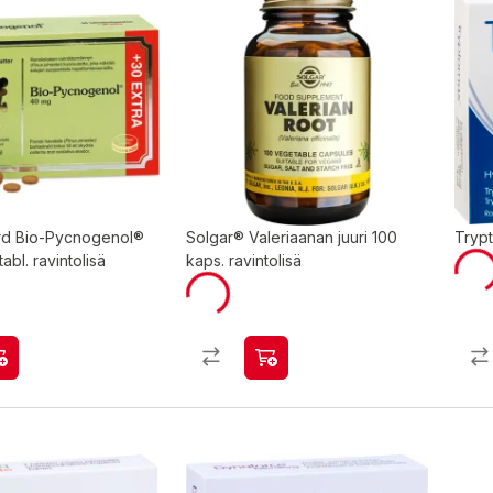
rd Bio-Pycnogenol®
Solgar® Valeriaanan juuri 100
Trypt
abl. ravintolisä
kaps. ravintolisä