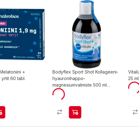
elatoniini +
Bodyflex Sport Shot Kollageeni-
Vital
 yrtit 60 tabl.
hyauronihappo-
25 ml
magnesiumvalmiste 500 ml
ravintolisä