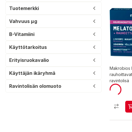
Tuotemerkki
Vahvuus µg
B-Vitamiini
Käyttötarkoitus
Erityisruokavalio
Makrobios M
Käyttäjän ikäryhmä
rauhoittavat
ravintolisä
Ravintolisän olomuoto