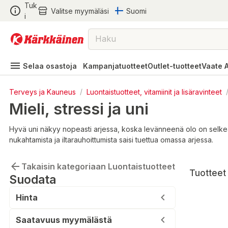
Tuk
Valitse myymäläsi
Suomi
i
Selaa osastoja
Kampanjatuotteet
Outlet-tuotteet
Vaate 
Terveys ja Kauneus
/
Luontaistuotteet, vitamiinit ja lisäravinteet
Mieli, stressi ja uni
Hyvä uni näkyy nopeasti arjessa, koska levänneenä olo on selkeämpi j
nukahtamista ja iltarauhoittumista saisi tuettua omassa arjessa.
Takaisin kategoriaan Luontaistuotteet
Tuotteet 
Suodata
Hinta
Saatavuus myymälästä