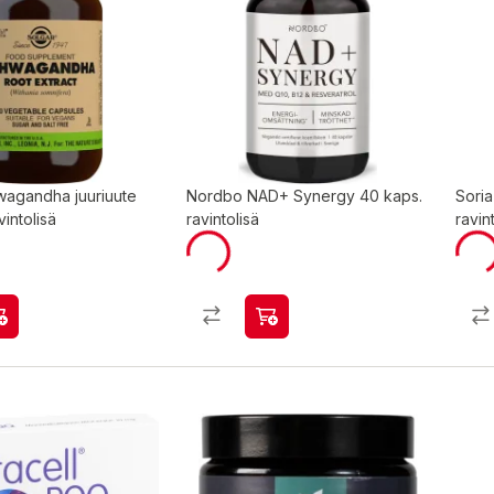
wagandha juuriuute
Nordbo NAD+ Synergy 40 kaps.
Sori
vintolisä
ravintolisä
ravin