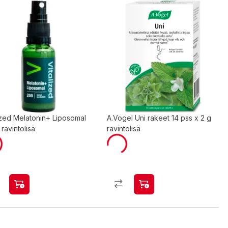
ized Melatonin+ Liposomal
A.Vogel Uni rakeet 14 pss x 2 g
 ravintolisä
ravintolisä