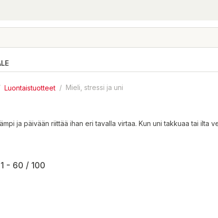
ALE
/
Luontaistuotteet
/
Mieli, stressi ja uni
a päivään riittää ihan eri tavalla virtaa. Kun uni takkuaa tai ilta veny
1 - 60 / 100