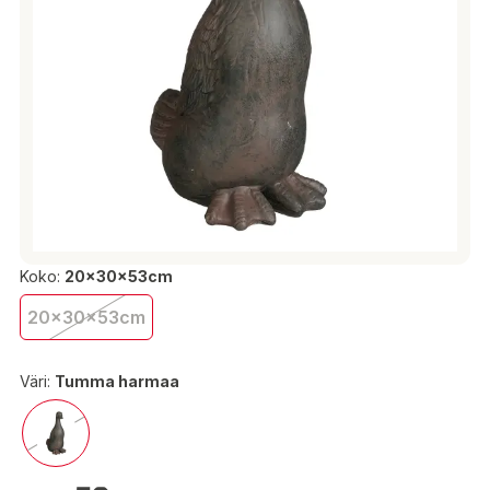
Koko:
20x30x53cm
20x30x53cm
Väri:
Tumma harmaa
42,50 €