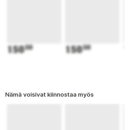
150
50
150
50
1
Nämä voisivat kiinnostaa myös