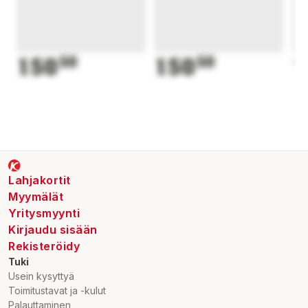
150
50
150
50
1
Lahjakortit
Myymälät
Yritysmyynti
Kirjaudu sisään
Rekisteröidy
Tuki
Usein kysyttyä
Toimitustavat ja -kulut
Palauttaminen