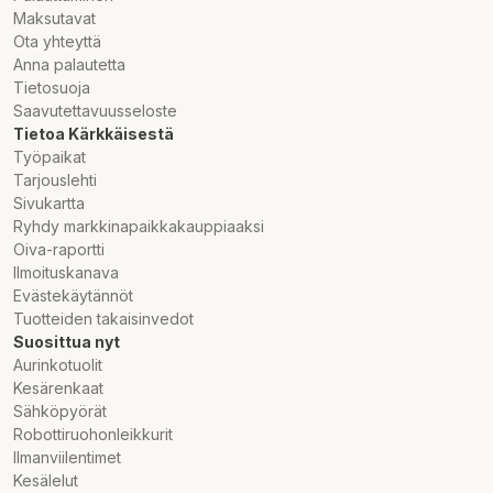
Maksutavat
Ota yhteyttä
Anna palautetta
Tietosuoja
Saavutettavuusseloste
Tietoa Kärkkäisestä
Työpaikat
Tarjouslehti
Sivukartta
Ryhdy markkinapaikkakauppiaaksi
Oiva-raportti
Ilmoituskanava
Evästekäytännöt
Tuotteiden takaisinvedot
Suosittua nyt
Aurinkotuolit
Kesärenkaat
Sähköpyörät
Robottiruohonleikkurit
Ilmanviilentimet
Kesälelut