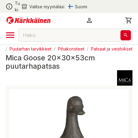
Tu
Valitse myymäläsi
Suomi
ki
ha
/
Puutarhan tarvikkeet
/
Pihakoristeet
/
Patsaat ja veistokset
Mica Goose 20x30x53cm
puutarhapatsas