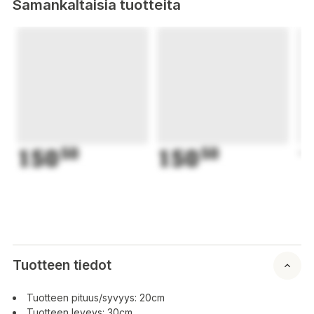
Samankaltaisia tuotteita
150
50
150
50
1
Tuotteen tiedot
Tuotteen pituus/syvyys: 20cm
Tuotteen leveys: 30cm