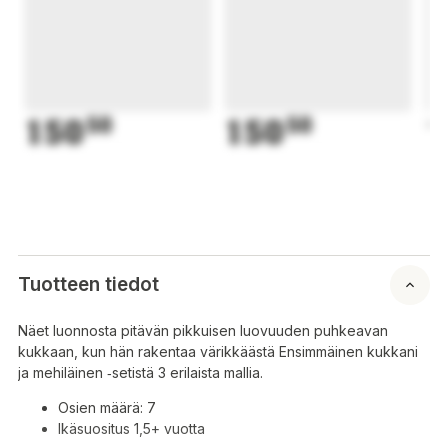
150
50
150
50
1
Tuotteen tiedot
Näet luonnosta pitävän pikkuisen luovuuden puhkeavan
kukkaan, kun hän rakentaa värikkäästä Ensimmäinen kukkani
ja mehiläinen ‑setistä 3 erilaista mallia.
Osien määrä: 7
Ikäsuositus 1,5+ vuotta