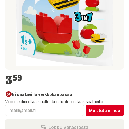
3,59 €
3
59
Ei saatavilla verkkokaupassa
Voimme ilmoittaa sinulle, kun tuote on taas saatavilla
Muistuta minua
Loppu varastosta