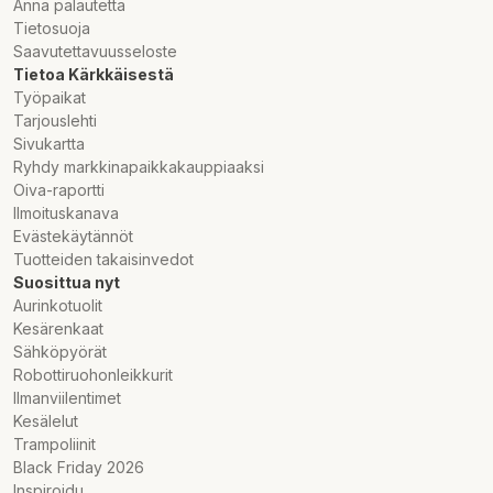
Anna palautetta
Tietosuoja
Saavutettavuusseloste
Tietoa Kärkkäisestä
Työpaikat
Tarjouslehti
Sivukartta
Ryhdy markkinapaikkakauppiaaksi
Oiva-raportti
Ilmoituskanava
Evästekäytännöt
Tuotteiden takaisinvedot
Suosittua nyt
Aurinkotuolit
Kesärenkaat
Sähköpyörät
Robottiruohonleikkurit
Ilmanviilentimet
Kesälelut
Trampoliinit
Black Friday 2026
Inspiroidu