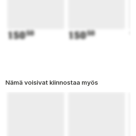
150
50
150
50
1
Nämä voisivat kiinnostaa myös