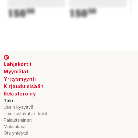
150
50
150
50
1
Lahjakortit
Myymälät
Yritysmyynti
Kirjaudu sisään
Rekisteröidy
Tuki
Usein kysyttyä
Toimitustavat ja -kulut
Palauttaminen
Maksutavat
Ota yhteyttä