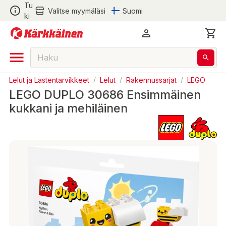
Tu
Valitse myymäläsi
Suomi
ki
Lelut ja Lastentarvikkeet
/
Lelut
/
Rakennussarjat
/
LEGO
LEGO DUPLO 30686 Ensimmäinen
kukkani ja mehiläinen