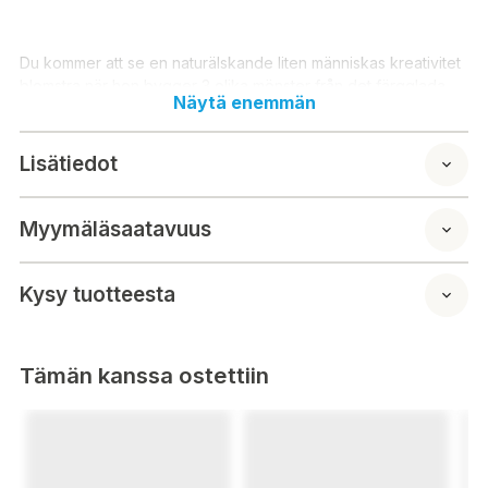
Du kommer att se en naturälskande liten människas kreativitet
blomstra när hon bygger 3 olika mönster från det färgglada
Näytä enemmän
My First Flower and Bee-setet.
Antal delar: 7
Lisätiedot
Rekommenderas för 1,5+ år
Myymäläsaatavuus
Kysy tuotteesta
Tämän kanssa ostettiin