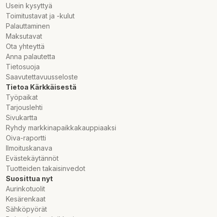
Usein kysyttyä
Toimitustavat ja -kulut
Palauttaminen
Maksutavat
Ota yhteyttä
Anna palautetta
Tietosuoja
Saavutettavuusseloste
Tietoa Kärkkäisestä
Työpaikat
Tarjouslehti
Sivukartta
Ryhdy markkinapaikkakauppiaaksi
Oiva-raportti
Ilmoituskanava
Evästekäytännöt
Tuotteiden takaisinvedot
Suosittua nyt
Aurinkotuolit
Kesärenkaat
Sähköpyörät