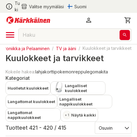
Tu
Valitse myymäläsi
Suomi
ki
ektroniikka ja Pelaaminen
/
TV ja ääni
/
Kuulokkeet ja tarvikkeet
Kuulokkeet ja tarvikkeet
Kokeile hakea:
lahjakortti
pokemon
reppu
lego
makita
Kategoriat
Langalliset
Huolletut kuulokkeet
kuulokkeet
Langalliset
Langattomat kuulokkeet
nappikuulokkeet
Langattomat
Näytä kaikki
+ 1
nappikuulokkeet
Tuotteet 421 - 420 / 415