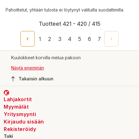
Pahoittelut, yhtään tulosta ei löytynyt valituilla suodattimilla.
Tuotteet 421 - 420 / 415
1
2
3
4
5
6
7
Kuulokkeet korvilla melua pakoon
Näytä enemmän
Takaisin alkuun
Lahjakortit
Myymälät
Yritysmyynti
Kirjaudu sisään
Rekisteröidy
Tuki