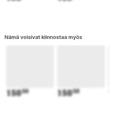
Nämä voisivat kiinnostaa myös
150
50
150
50
1