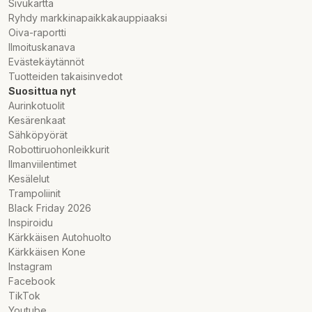
Sivukartta
Ryhdy markkinapaikkakauppiaaksi
Oiva-raportti
Ilmoituskanava
Evästekäytännöt
Tuotteiden takaisinvedot
Suosittua nyt
Aurinkotuolit
Kesärenkaat
Sähköpyörät
Robottiruohonleikkurit
Ilmanviilentimet
Kesälelut
Trampoliinit
Black Friday 2026
Inspiroidu
Kärkkäisen Autohuolto
Kärkkäisen Kone
Instagram
Facebook
TikTok
Youtube