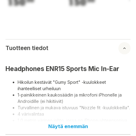
150
150
1
Tuotteen tiedot
Headphones ENR15 Sports Mic In-Ear
Hikoilun kestävät "Gumy Sport" -kuulokkeet
ihanteelliset urheiluun
1-painikkeinen kaukosäädin ja mikrofoni iPhonelle ja
Androidille (ei hikitiiviit)
Turvallinen ja mukava istuvuus "Nozzle fit -kuulokkeilla".
4 värivalintaa
1,0 metrin värinen johto, jossa on iPhone-yhteensopiva
Näytä enemmän
ohut pistoke
S/M Nozzle silikonisovitteiset korvakappaleet sisältyvät