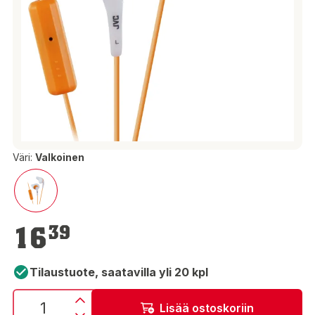
Väri:
Valkoinen
16,39 €
16
39
Tilaustuote, saatavilla yli 20 kpl
Lisää ostoskoriin