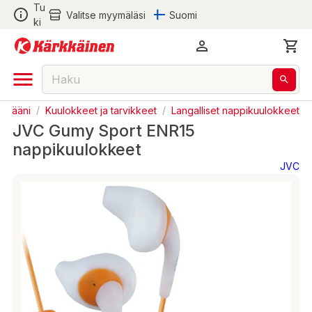
Tu
Valitse myymäläsi
Suomi
ki
ja ääni
/
Kuulokkeet ja tarvikkeet
/
Langalliset nappikuulokkeet
JVC Gumy Sport ENR15
nappikuulokkeet
JVC