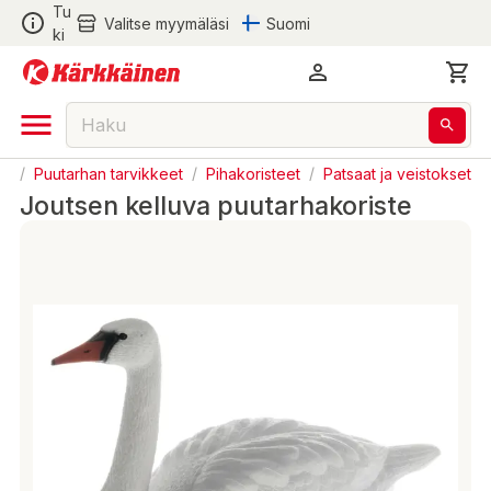
Tu
Valitse myymäläsi
Suomi
ki
ha
/
Puutarhan tarvikkeet
/
Pihakoristeet
/
Patsaat ja veistokset
Joutsen kelluva puutarhakoriste