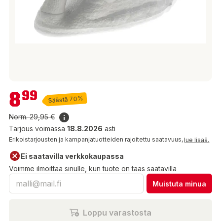
8,99 €
8
99
Säästä 70%
Norm.
29,95 €
Tarjous voimassa
18.8.2026
asti
Erikoistarjousten ja kampanjatuotteiden rajoitettu saatavuus,
lue lisää.
Ei saatavilla verkkokaupassa
Voimme ilmoittaa sinulle, kun tuote on taas saatavilla
Muistuta minua
Loppu varastosta