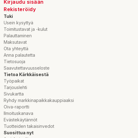
Kirjaudu sisään
Rekisteröidy
Tuki
Usein kysyttyä
Toimitustavat ja -kulut
Palauttaminen
Maksutavat
Ota yhteyttä
Anna palautetta
Tietosuoja
Saavutettavuusseloste
Tietoa Kärkkäisestä
Työpaikat
Tarjouslehti
Sivukartta
Ryhdy markkinapaikkakauppiaaksi
Oiva-raportti
Ilmoituskanava
Evästekäytännöt
Tuotteiden takaisinvedot
Suosittua nyt