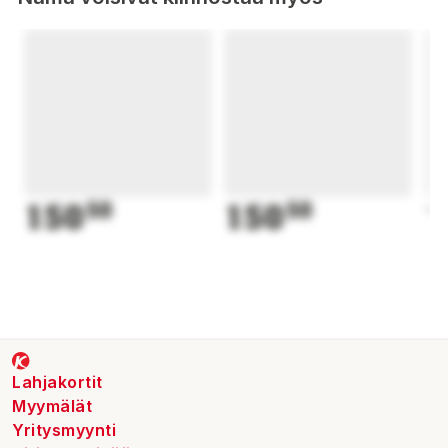
150
50
150
50
1
Lahjakortit
Myymälät
Yritysmyynti