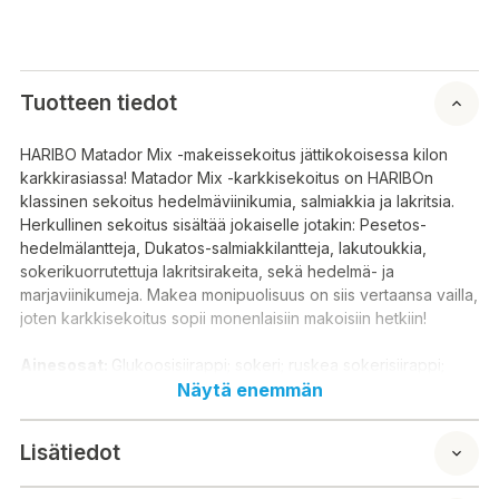
Tuotteen tiedot
HARIBO Matador Mix -makeissekoitus jättikokoisessa kilon
karkkirasiassa! Matador Mix -karkkisekoitus on HARIBOn
klassinen sekoitus hedelmäviinikumia, salmiakkia ja lakritsia.
Herkullinen sekoitus sisältää jokaiselle jotakin: Pesetos-
hedelmälantteja, Dukatos-salmiakkilantteja, lakutoukkia,
sokerikuorrutettuja lakritsirakeita, sekä hedelmä- ja
marjaviinikumeja. Makea monipuolisuus on siis vertaansa vailla,
joten karkkisekoitus sopii monenlaisiin makoisiin hetkiin!
Ainesosat:
Glukoosisiirappi; sokeri; ruskea sokerisiirappi;
VEHNÄJAUHO
; liivate; rypälesokeri; tärkkelys; lakritsiuute (2
Näytä enemmän
% lakritsin osuudesta); happo: sitruunahappo; hedelmä- ja
kasvistiivisteet: saflori, spirulina, omena, porkkana, mustikka,
Lisätiedot
seljanmarja, mustaviinimarja, appelsiini, kiivi, sitruuna, aronia,
mango, passionhedelmä, retikka, bataatti, hibiskus, viinirypäle;