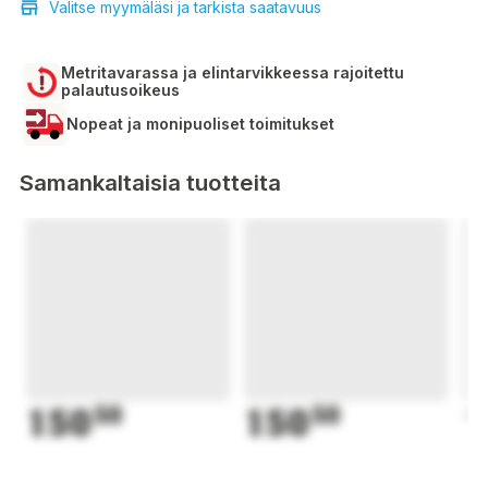
Valitse myymäläsi ja tarkista saatavuus
Metritavarassa ja elintarvikkeessa rajoitettu
palautusoikeus
Nopeat ja monipuoliset toimitukset
Samankaltaisia tuotteita
150
50
150
50
1