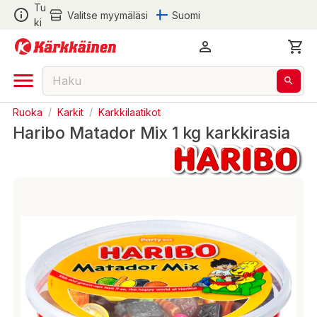
Tu
Valitse myymäläsi
Suomi
ki
Ruoka
/
Karkit
/
Karkkilaatikot
Haribo Matador Mix 1 kg karkkirasia