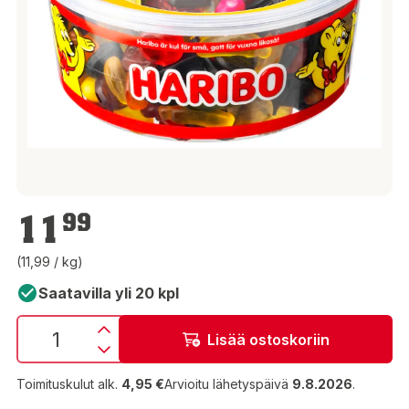
11,99 €
11
99
(11,99 / kg)
Saatavilla yli 20 kpl
Lisää ostoskoriin
Toimituskulut alk.
4,95 €
Arvioitu lähetyspäivä
9.8.2026
.