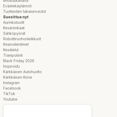
Ilmoituskanava
Evästekäytännöt
Tuotteiden takaisinvedot
Suosittua nyt
Aurinkotuolit
Kesärenkaat
Sähköpyörät
Robottiruohonleikkurit
Ilmanviilentimet
Kesälelut
Trampoliinit
Black Friday 2026
Inspiroidu
Kärkkäisen Autohuolto
Kärkkäisen Kone
Instagram
Facebook
TikTok
Youtube