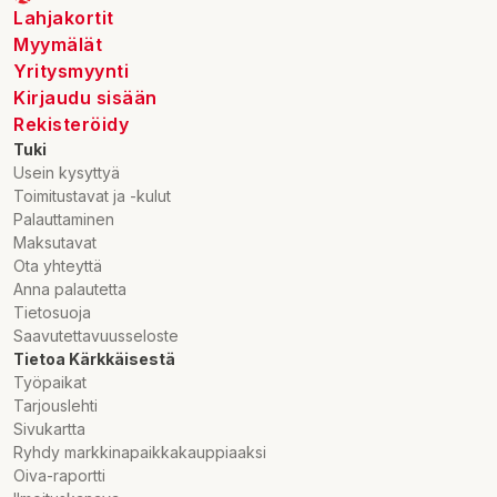
bivax vitt och gult, karnaubavax; klumpförebyggande medel:
Lahjakortit
talk; konserveringsmedel: sorbinsyra.
Myymälät
Yritysmyynti
Näringsinnehåll / 100 g:
Kirjaudu sisään
Energi: 346 kcal 1466 kj
Rekisteröidy
Fett: 0.5 g
Tuki
varav mättat fett: 0.1 g
Usein kysyttyä
Kolhydrat: 80 g
Toimitustavat ja -kulut
varav sockerarter: 51 g
Palauttaminen
Protein: 4.4 g
Maksutavat
Salt: 0.09 g
Ota yhteyttä
Anna palautetta
Kontrollera produktinformationen alltid också på
Tietosuoja
förpackningen.
Saavutettavuusseloste
Tietoa Kärkkäisestä
Marknadsförare:
Työpaikat
Haribo Lakrids Oy Ab
Tarjouslehti
Äyritie 12 C, 01510 Vantaa
Sivukartta
info.fi@haribo.com
Ryhdy markkinapaikkakauppiaaksi
Oiva-raportti