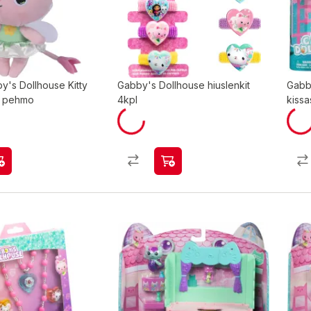
y's Dollhouse Kitty
Gabby's Dollhouse hiuslenkit
Gabb
m pehmo
4kpl
kissa