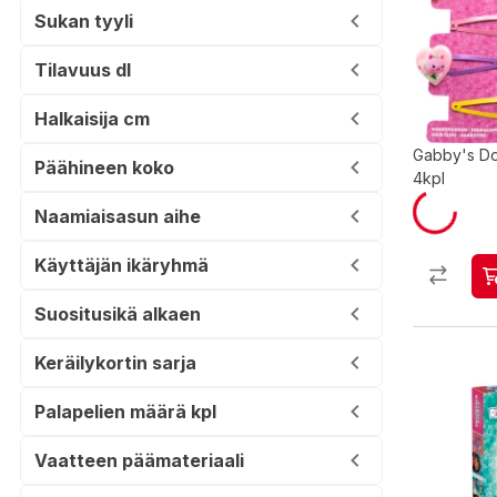
Sukan tyyli
Tilavuus dl
Halkaisija cm
Gabby's Dol
Päähineen koko
4kpl
Naamiaisasun aihe
Käyttäjän ikäryhmä
Suositusikä alkaen
Keräilykortin sarja
Palapelien määrä kpl
Vaatteen päämateriaali