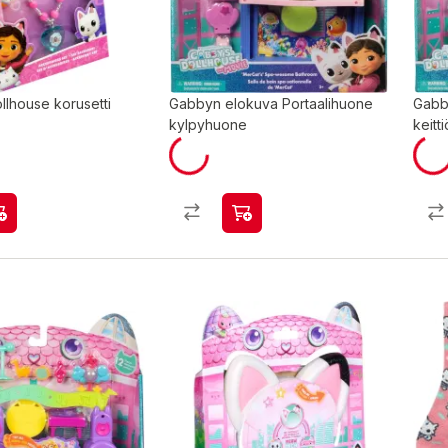
llhouse korusetti
Gabbyn elokuva Portaalihuone
Gabb
kylpyhuone
keitti