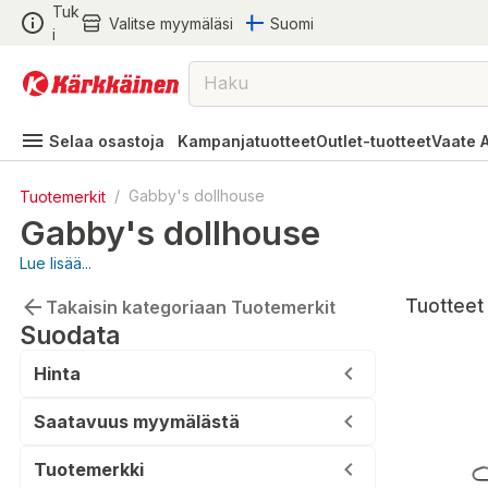
Tuk
Valitse myymäläsi
Suomi
i
Selaa osastoja
Kampanjatuotteet
Outlet-tuotteet
Vaate 
Tuotemerkit
/
Gabby's dollhouse
Gabby's dollhouse
Lue lisää...
Tuotteet 
Takaisin kategoriaan Tuotemerkit
Suodata
Hinta
Saatavuus myymälästä
Tuotemerkki