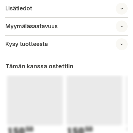
Lisätiedot
Myymäläsaatavuus
Kysy tuotteesta
Tämän kanssa ostettiin
150
50
150
50
1