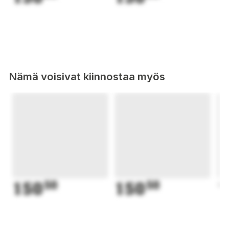
Nämä voisivat kiinnostaa myös
150
50
150
50
1