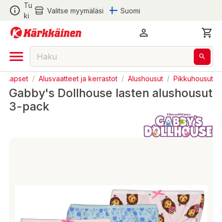
Tu
Valitse myymäläsi
Suomi
ki
/
Lapset
/
Alusvaatteet ja kerrastot
/
Alushousut
/
Pikkuhousut
Gabby's Dollhouse lasten alushousut
3-pack