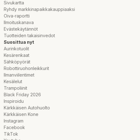
Sivukartta
Ryhdy markkinapaikkakauppiaaksi
Oiva-raportti
Ilmoituskanava
Evästekäytännöt
Tuotteiden takaisinvedot
Suosittua nyt
Aurinkotuolit
Kesärenkaat
Sähköpyörät
Robottiruohonleikkurit
Ilmanviilentimet
Kesälelut
Trampoliinit
Black Friday 2026
Inspiroidu
Kärkkäisen Autohuolto
Kärkkäisen Kone
Instagram
Facebook
TikTok