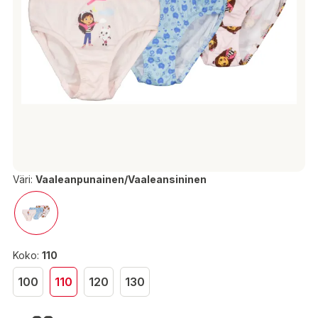
Väri:
Vaaleanpunainen/Vaaleansininen
Koko:
110
100
110
120
130
9,90 €