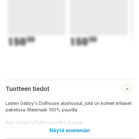
150
50
150
50
1
Tuotteen tiedot
Lasten Gabby's Dollhouse alushousut, joita on kolmet erilaiset
paketissa. Materiaali: 100% puuvilla
Barn Gabby's Dollhouse tråsa 3-pack
Näytä enemmän