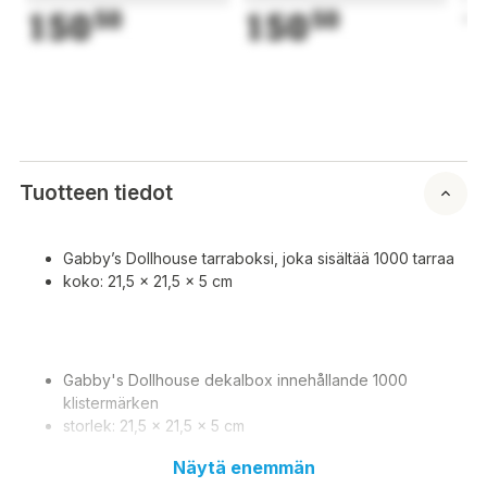
150
50
150
50
1
Tuotteen tiedot
Gabby’s Dollhouse tarraboksi, joka sisältää 1000 tarraa
koko: 21,5 x 21,5 x 5 cm
Gabby's Dollhouse dekalbox innehållande 1000
klistermärken
storlek: 21,5 x 21,5 x 5 cm
Näytä enemmän