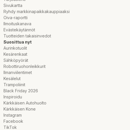
Sivukartta
Ryhdy markkinapaikkakauppiaaksi
Oiva-raportti
Ilmoituskanava
Evästekäytännöt
Tuotteiden takaisinvedot
Suosittua nyt
Aurinkotuolit
Kesärenkaat
Sähköpyörät
Robottiruohonleikkurit
Ilmanviilentimet
Kesälelut
Trampoliinit
Black Friday 2026
Inspiroidu
Kärkkäisen Autohuolto
Kärkkäisen Kone
Instagram
Facebook
TikTok