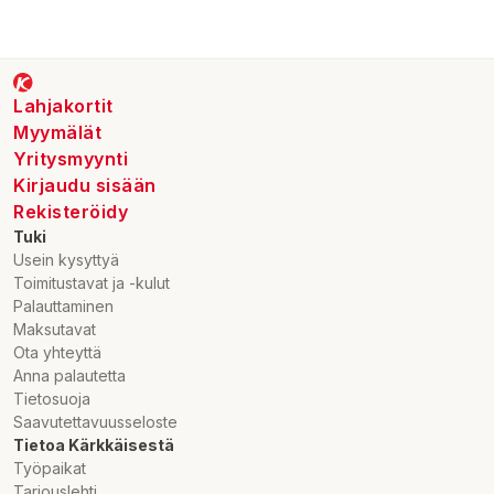
Lahjakortit
Myymälät
Yritysmyynti
Kirjaudu sisään
Rekisteröidy
Tuki
Usein kysyttyä
Toimitustavat ja -kulut
Palauttaminen
Maksutavat
Ota yhteyttä
Anna palautetta
Tietosuoja
Saavutettavuusseloste
Tietoa Kärkkäisestä
Työpaikat
Tarjouslehti