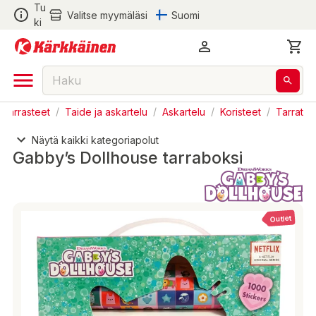
Tu
Valitse myymäläsi
Suomi
ki
a Harrasteet
/
Taide ja askartelu
/
Askartelu
/
Koristeet
/
Tarrat
Näytä kaikki kategoriapolut
Gabby’s Dollhouse tarraboksi
Outlet