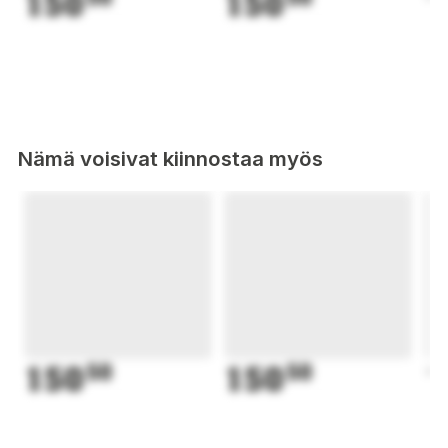
150
150
1
Nämä voisivat kiinnostaa myös
150
50
150
50
1