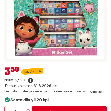
3,50 €
3
50
Säästä 50%
Norm.
6,99 €
Tarjous voimassa
31.8.2026
asti
Erikoistarjousten ja kampanjatuotteiden rajoitettu saatavuus,
lue lisää.
Saatavilla yli 20 kpl